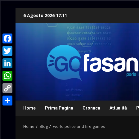
Skip
6 Agosto 2026 17:11
to
content
Facebook
Twitter
LinkedIn
WhatsApp
Copy
Link
Home
Prima Pagina
Cronaca
Attualità
P
Condividi
Home
Blog
world police and fire games