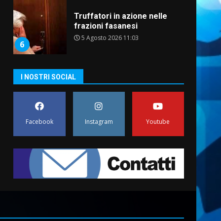
Truffatori in azione nelle
frazioni fasanesi
5 Agosto 2026 11:03
6
Residenti di Savelletri
I NOSTRI SOCIAL
scrivono al Prefetto: “Noi
cittadini di serie B”
5 Agosto 2026 06:15
7
Facebook
Instagram
Youtube
Carta d’identità: continua il
piano di aperture
straordinarie del Comune di
Fasano
1
6 Agosto 2026 14:16
Grazia Neglia, coordinatrice
cittadina di Fratelli d’Italia,
pronta a tornare in Consiglio
comunale