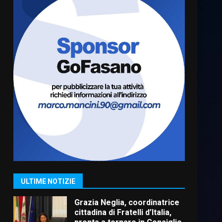
Truffatori in azione nelle
frazioni fasanesi
5 Agosto 2026 11:03
6
Residenti di Savelletri
scrivono al Prefetto: “Noi
cittadini di serie B”
5 Agosto 2026 06:15
7
Carta d’identità: continua il
piano di aperture
straordinarie del Comune di
Fasano
1
ULTIME NOTIZIE
6 Agosto 2026 14:16
Grazia Neglia, coordinatrice
cittadina di Fratelli d’Italia,