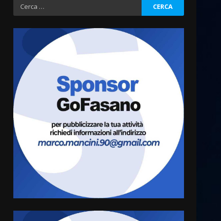
Ricerca
per:
Cura dei beni comuni e
cittadinanza attiva: online
l’avviso per la gestione
condivisa della Villetta di
3
Laureto
6 Agosto 2026 06:20
La magia del Minareto e la
prima assoluta de “L’Albergo
Belvedere. Il rapimento”
6 Agosto 2026 06:15
4
Serie D, l’Us Fasano è
escluso dal campionato
5 Agosto 2026 17:30
5