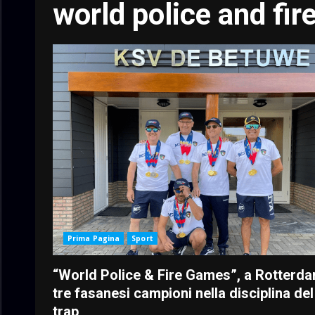
world police and fi
Prima Pagina
Sport
“World Police & Fire Games”, a Rotterd
tre fasanesi campioni nella disciplina del
trap