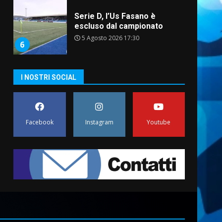
Serie D, l’Us Fasano è
escluso dal campionato
5 Agosto 2026 17:30
6
I NOSTRI SOCIAL
Truffatori in azione nelle
frazioni fasanesi
5 Agosto 2026 11:03
7
Facebook
Instagram
Youtube
Fasanese ferito a colpi di
arma da fuoco
6 Agosto 2026 18:13
1
Carta d’identità: continua il
piano di aperture
straordinarie del Comune di
Fasano