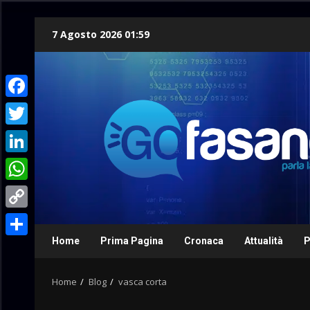
Skip
7 Agosto 2026 01:59
to
content
Facebook
Twitter
LinkedIn
WhatsApp
Copy
Link
Home
Prima Pagina
Cronaca
Attualità
P
Condividi
Home
Blog
vasca corta