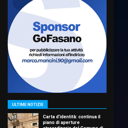
Serie D, l’Us Fasano è
escluso dal campionato
5 Agosto 2026 17:30
6
Truffatori in azione nelle
frazioni fasanesi
5 Agosto 2026 11:03
7
Fasanese ferito a colpi di
arma da fuoco
6 Agosto 2026 18:13
1
ULTIME NOTIZIE
Carta d’identità: continua il
piano di aperture