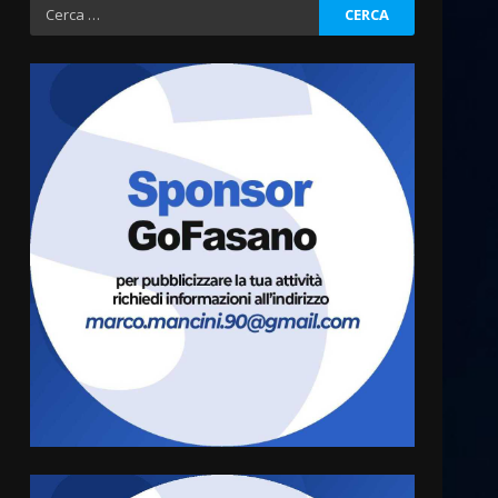
Ricerca
per:
Grazia Neglia, coordinatrice
cittadina di Fratelli d’Italia,
pronta a tornare in Consiglio
comunale
3
6 Agosto 2026 08:00
Cura dei beni comuni e
cittadinanza attiva: online
l’avviso per la gestione
condivisa della Villetta di
4
Laureto
6 Agosto 2026 06:20
La magia del Minareto e la
prima assoluta de “L’Albergo
Belvedere. Il rapimento”
6 Agosto 2026 06:15
5