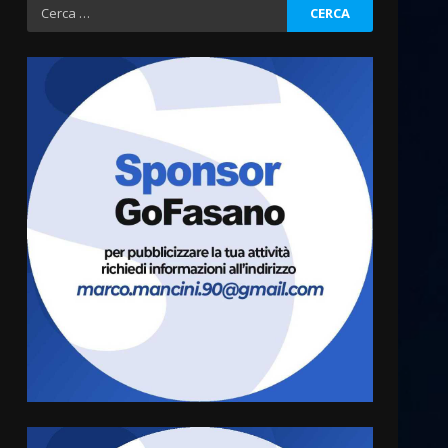
Ricerca
per:
La magia del Minareto e la
prima assoluta de “L’Albergo
Belvedere. Il rapimento”
6 Agosto 2026 06:15
3
Serie D, l’Us Fasano è
escluso dal campionato
5 Agosto 2026 17:30
4
Truffatori in azione nelle
frazioni fasanesi
5 Agosto 2026 11:03
5