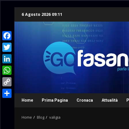
Skip
6 Agosto 2026 09:11
to
content
Facebook
Twitter
LinkedIn
WhatsApp
Copy
Link
Home
Prima Pagina
Cronaca
Attualità
P
Condividi
Home
Blog
valigia