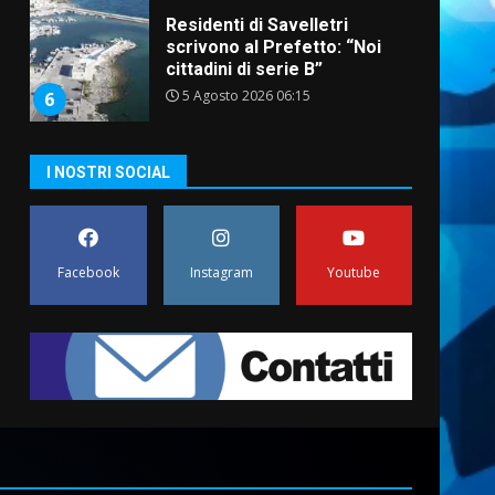
Residenti di Savelletri
scrivono al Prefetto: “Noi
cittadini di serie B”
5 Agosto 2026 06:15
6
A Savelletri torna la Sagra del
I NOSTRI SOCIAL
Pesce Spada: appuntamento
a sabato 8 agosto
5 Agosto 2026 06:10
7
Facebook
Instagram
Youtube
Grazia Neglia, coordinatrice
cittadina di Fratelli d’Italia,
pronta a tornare in Consiglio
comunale
1
6 Agosto 2026 08:00
Cura dei beni comuni e
cittadinanza attiva: online
l’avviso per la gestione
condivisa della Villetta di