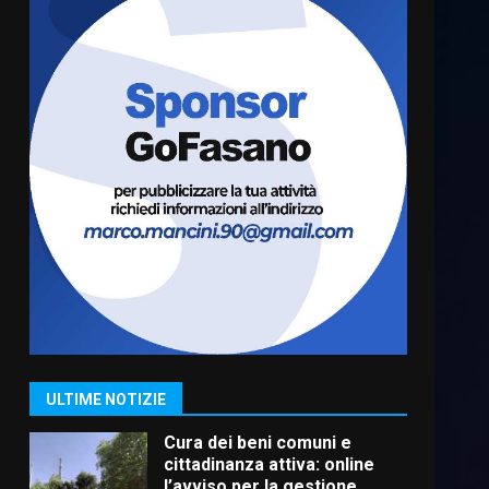
Residenti di Savelletri
scrivono al Prefetto: “Noi
cittadini di serie B”
5 Agosto 2026 06:15
6
A Savelletri torna la Sagra del
Pesce Spada: appuntamento
a sabato 8 agosto
5 Agosto 2026 06:10
7
Grazia Neglia, coordinatrice
cittadina di Fratelli d’Italia,
pronta a tornare in Consiglio
comunale
1
ULTIME NOTIZIE
6 Agosto 2026 08:00
Cura dei beni comuni e
cittadinanza attiva: online
l’avviso per la gestione