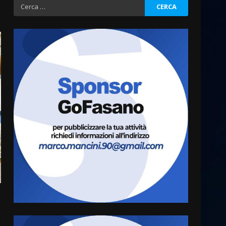
Ricerca
per:
Residenti di Savelletri
scrivono al Prefetto: “Noi
cittadini di serie B”
5 Agosto 2026 06:15
3
A Savelletri torna la Sagra del
Pesce Spada: appuntamento
a sabato 8 agosto
5 Agosto 2026 06:10
4
L’abusivismo giornalistico è
un pericolo
3 Agosto 2026 17:22
5