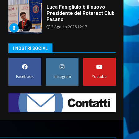
Luca Fanigliulo è il nuovo
Presidente del Rotaract Club
Fasano
2 Agosto 2026 12:17
6
I NOSTRI SOCIAL
Il Premio Internazionale
Fajano torna a Savelletri
2 Agosto 2026 06:05
7
Facebook
Instagram
Youtube
Serie D, l’Us Fasano è
escluso dal campionato
5 Agosto 2026 17:30
1
Truffatori in azione nelle
frazioni fasanesi