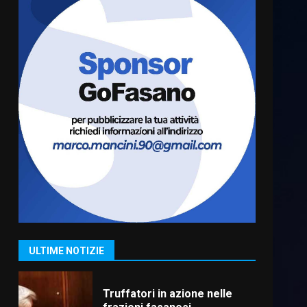
Luca Fanigliulo è il nuovo
Presidente del Rotaract Club
Fasano
2 Agosto 2026 12:17
6
Il Premio Internazionale
Fajano torna a Savelletri
2 Agosto 2026 06:05
7
Serie D, l’Us Fasano è
escluso dal campionato
5 Agosto 2026 17:30
1
ULTIME NOTIZIE
Truffatori in azione nelle