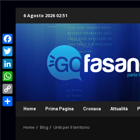
Skip
6 Agosto 2026 02:51
to
content
Facebook
Twitter
LinkedIn
WhatsApp
Copy
Link
Home
Prima Pagina
Cronaca
Attualità
P
Condividi
Home
Blog
Uniti per il territorio