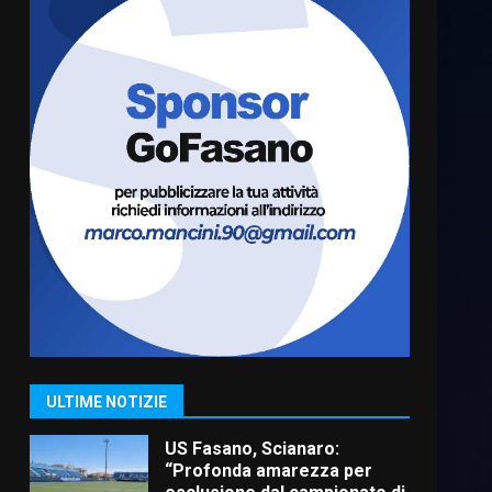
Cura dei beni comuni e
cittadinanza attiva: online
l’avviso per la gestione
condivisa della Villetta di
6
Laureto
6 Agosto 2026 06:20
La magia del Minareto e la
prima assoluta de “L’Albergo
Belvedere. Il rapimento”
6 Agosto 2026 06:15
7
“I Contestatori: Musica di
Rivoluzione”: nuovo
appuntamento con “Fasano in
Banda”
1
ULTIME NOTIZIE
7 Agosto 2026 06:05
US Fasano, Scianaro:
“Profonda amarezza per