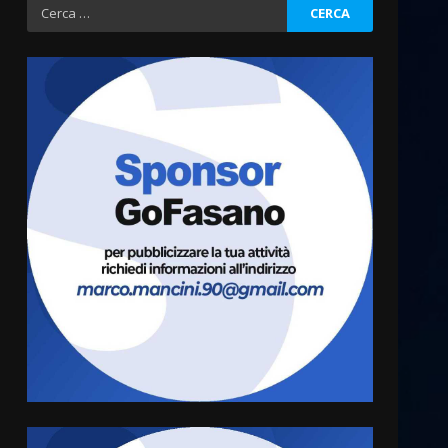
Ricerca
per:
Fasanese ferito a colpi di
arma da fuoco
6 Agosto 2026 18:13
3
Carta d’identità: continua il
piano di aperture
straordinarie del Comune di
Fasano
4
6 Agosto 2026 14:16
Grazia Neglia, coordinatrice
cittadina di Fratelli d’Italia,
pronta a tornare in Consiglio
comunale
5
6 Agosto 2026 08:00