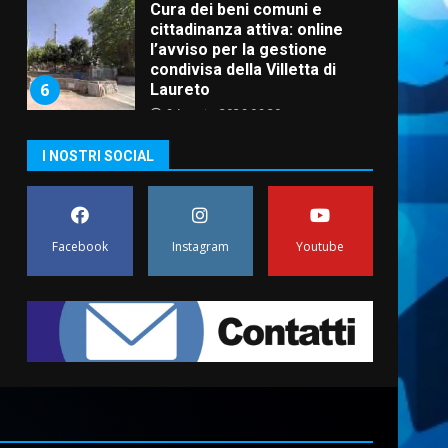
Cura dei beni comuni e
cittadinanza attiva: online
l’avviso per la gestione
condivisa della Villetta di
6
Laureto
6 Agosto 2026 06:20
La magia del Minareto e la
I NOSTRI SOCIAL
prima assoluta de “L’Albergo
Belvedere. Il rapimento”
6 Agosto 2026 06:15
7
Facebook
Instagram
Youtube
“I Contestatori: Musica di
Rivoluzione”: nuovo
appuntamento con “Fasano in
Banda”
1
7 Agosto 2026 06:05
US Fasano, Scianaro:
“Profonda amarezza per
esclusione dal campionato di
calcio”