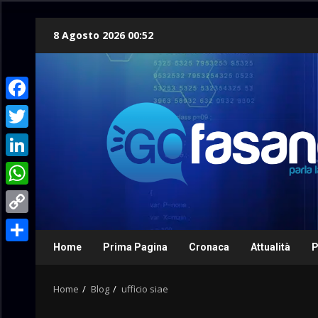
Skip
8 Agosto 2026 00:52
to
content
Facebook
Twitter
LinkedIn
WhatsApp
Copy
Link
Home
Prima Pagina
Cronaca
Attualità
P
Condividi
Home
Blog
ufficio siae