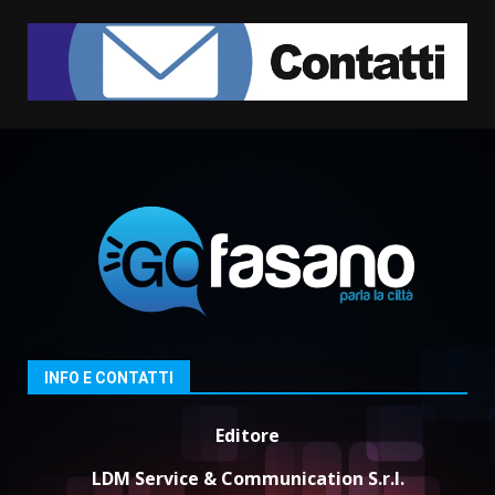
Cura dei beni comuni e
cittadinanza attiva: online
l’avviso per la gestione
condivisa della Villetta di
1
Laureto
6 Agosto 2026 06:20
La magia del Minareto e la prima
assoluta de “L’Albergo
Belvedere. Il rapimento”
6 Agosto 2026 06:15
2
Serie D, l’Us Fasano è escluso
dal campionato
5 Agosto 2026 17:30
3
INFO E CONTATTI
Editore
Truffatori in azione nelle
frazioni fasanesi
LDM Service & Communication S.r.l.