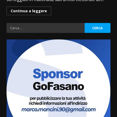
Continua a leggere
Ricerca
per:
Serie D, l’Us Fasano è escluso
dal campionato
5 Agosto 2026 17:30
3