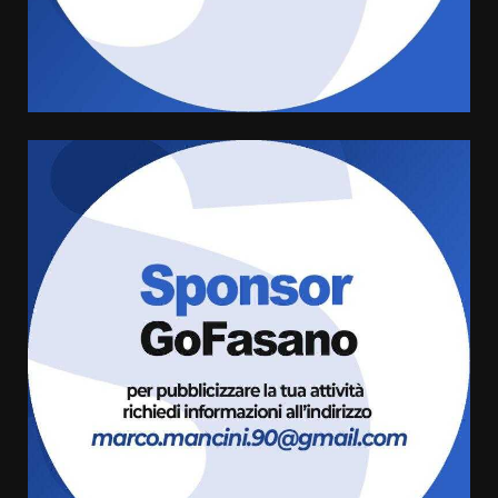
Truffatori in azione nelle
frazioni fasanesi
5 Agosto 2026 11:03
4
Residenti di Savelletri scrivono
al Prefetto: “Noi cittadini di
serie B”
5 Agosto 2026 06:15
5
A Savelletri torna la Sagra del
Pesce Spada: appuntamento a
sabato 8 agosto
5 Agosto 2026 06:10
6
L’abusivismo giornalistico è un
pericolo
3 Agosto 2026 17:22
7