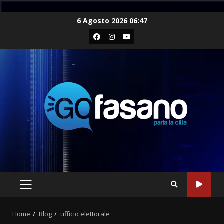
Skip
6 Agosto 2026 06:47
to
Facebook
Instagram
Youtube
content
PRIMARY
MENU
Home
Blog
ufficio elettorale