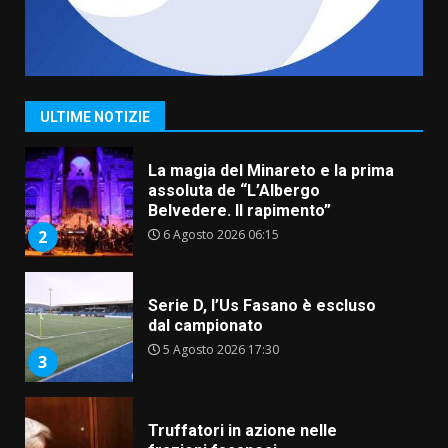
Cura dei beni comuni e
cittadinanza attiva: online
l’avviso per la gestione
condivisa della Villetta di
1
Laureto
ULTIME NOTIZIE
6 Agosto 2026 06:20
La magia del Minareto e la prima
assoluta de “L’Albergo
Belvedere. Il rapimento”
6 Agosto 2026 06:15
2
Serie D, l’Us Fasano è escluso
dal campionato
5 Agosto 2026 17:30
3
Truffatori in azione nelle