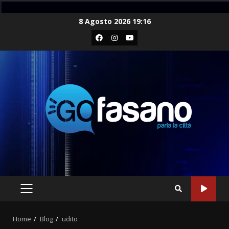
Skip
8 Agosto 2026 19:16
to
Facebook
Instagram
Youtube
content
PRIMARY
MENU
Home
Blog
udito