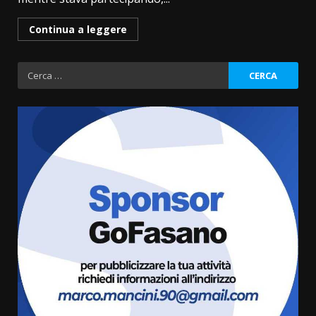
Continua a leggere
Ricerca
per:
Politiche Giovanili e Mobilità
Sostenibile: premiati gli studenti
universitari del bando “La strada
giusta”
3
8 Agosto 2026 07:15
“I Contestatori: Musica di