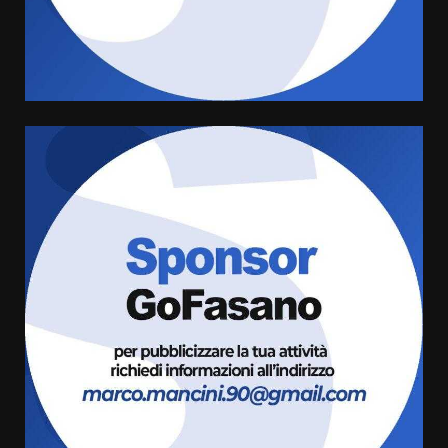
Rivoluzione”: nuovo
appuntamento con “Fasano in
Banda”
4
7 Agosto 2026 06:05
US Fasano, Scianaro: “Profonda
amarezza per esclusione dal
campionato di calcio”
7 Agosto 2026 06:00
5
Fasanese ferito a colpi di arma
da fuoco
6 Agosto 2026 18:13
6
Carta d’identità: continua il piano
di aperture straordinarie del
Comune di Fasano
6 Agosto 2026 14:16
7