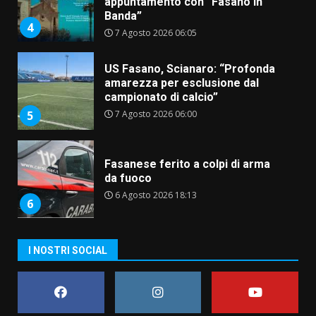
appuntamento con “Fasano in
Banda”
4
7 Agosto 2026 06:05
US Fasano, Scianaro: “Profonda
amarezza per esclusione dal
campionato di calcio”
7 Agosto 2026 06:00
5
Fasanese ferito a colpi di arma
da fuoco
6 Agosto 2026 18:13
6
Carta d’identità: continua il piano
I NOSTRI SOCIAL
di aperture straordinarie del
Comune di Fasano
6 Agosto 2026 14:16
7