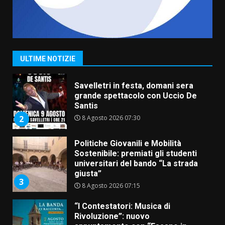
La Banda Città di Fasano apre
ufficialmente la Festa di
Savelletri
8 Agosto 2026 11:00
1
ULTIME NOTIZIE
Savelletri in festa, domani sera
grande spettacolo con Uccio De
Santis
8 Agosto 2026 07:30
2
Politiche Giovanili e Mobilità
Sostenibile: premiati gli studenti
universitari del bando “La strada
giusta”
3
8 Agosto 2026 07:15
“I Contestatori: Musica di
Rivoluzione”: nuovo