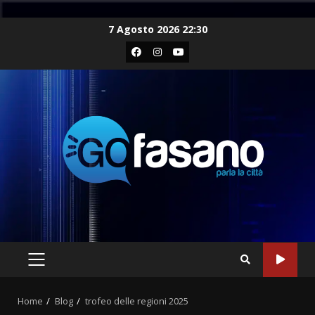
Skip
7 Agosto 2026 22:30
to
Facebook
Instagram
Youtube
content
PRIMARY
MENU
Home
Blog
trofeo delle regioni 2025