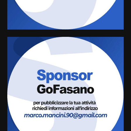
di aperture straordinarie del
Comune di Fasano
6 Agosto 2026 14:16
4
Grazia Neglia, coordinatrice
cittadina di Fratelli d’Italia,
pronta a tornare in Consiglio
comunale
5
6 Agosto 2026 08:00
Cura dei beni comuni e
cittadinanza attiva: online
l’avviso per la gestione
condivisa della Villetta di
6
Laureto
6 Agosto 2026 06:20
La magia del Minareto e la prima
assoluta de “L’Albergo
Belvedere. Il rapimento”
6 Agosto 2026 06:15
7