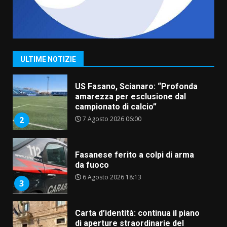
“I Contestatori: Musica di
Rivoluzione”: nuovo
appuntamento con “Fasano in
Banda”
1
ULTIME NOTIZIE
7 Agosto 2026 06:05
US Fasano, Scianaro: “Profonda
amarezza per esclusione dal
campionato di calcio”
7 Agosto 2026 06:00
2
Fasanese ferito a colpi di arma
da fuoco
6 Agosto 2026 18:13
3
Carta d’identità: continua il piano
di aperture straordinarie del