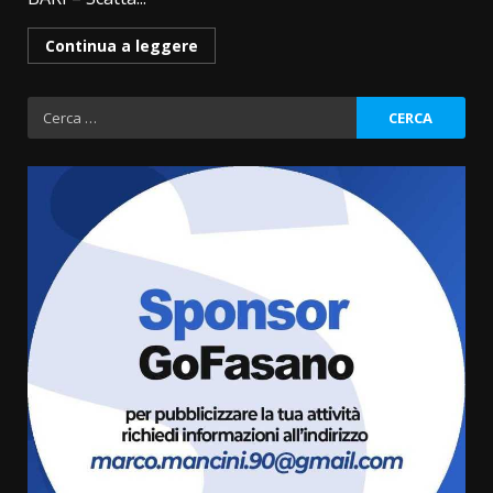
Continua a leggere
Ricerca
per:
Fasanese ferito a colpi di arma
da fuoco
6 Agosto 2026 18:13
3
Carta d’identità: continua il piano