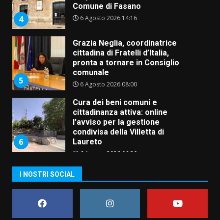
Comune di Fasano
6 Agosto 2026 14:16
4
Grazia Neglia, coordinatrice
cittadina di Fratelli d’Italia,
pronta a tornare in Consiglio
comunale
5
6 Agosto 2026 08:00
Cura dei beni comuni e
cittadinanza attiva: online
l’avviso per la gestione
condivisa della Villetta di
6
Laureto
6 Agosto 2026 06:20
La magia del Minareto e la prima
I NOSTRI SOCIAL
assoluta de “L’Albergo
Belvedere. Il rapimento”
6 Agosto 2026 06:15
7