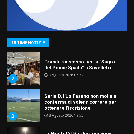
7
7 Agosto 2026 06:05
TARI, Scianaro: “Uniti per una
proposta concreta di
abbattimento per i cittadini
fasanesi”
1
ULTIME NOTIZIE
10 Agosto 2026 06:05
Grande successo per la “Sagra
del Pesce Spada” a Savelletri
9 Agosto 2026 07:32
2
Serie D, l’Us Fasano non molla e
conferma di voler ricorrere per
ottenere l’iscrizione
8 Agosto 2026 19:55
3
La Banda Città di Fasano apre