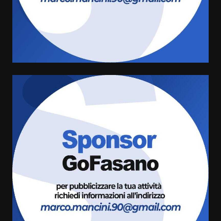
La Banda Città di Fasano apre
ufficialmente la Festa di
Savelletri
8 Agosto 2026 11:00
4
Savelletri in festa, domani sera
grande spettacolo con Uccio De
Santis
8 Agosto 2026 07:30
5
Politiche Giovanili e Mobilità
Sostenibile: premiati gli studenti
universitari del bando “La strada
giusta”
6
8 Agosto 2026 07:15
“I Contestatori: Musica di
Rivoluzione”: nuovo
appuntamento con “Fasano in
Banda”