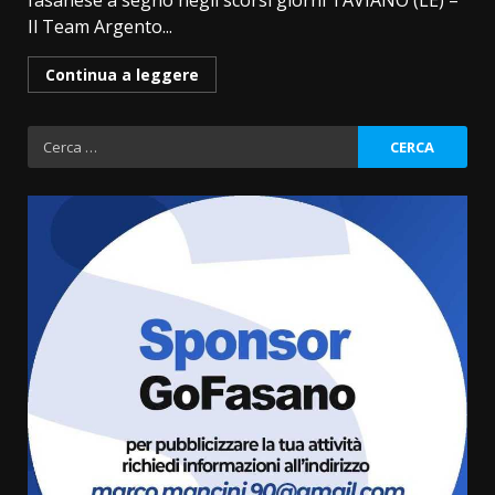
fasanese a segno negli scorsi giorni TAVIANO (LE) –
Il Team Argento...
Continua a leggere
Ricerca
per:
Serie D, l’Us Fasano non molla e
conferma di voler ricorrere per
ottenere l’iscrizione
8 Agosto 2026 19:55
3