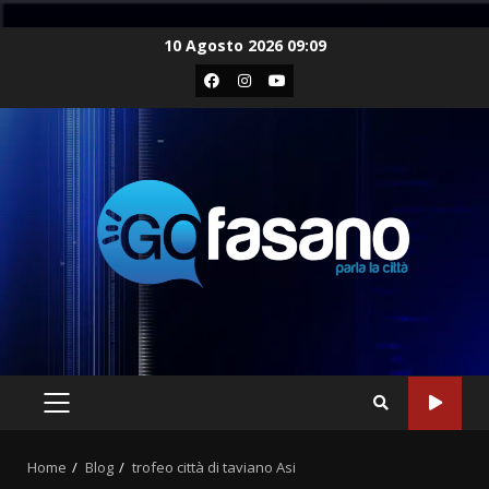
Skip
10 Agosto 2026 09:09
to
Facebook
Instagram
Youtube
content
PRIMARY
MENU
Home
Blog
trofeo città di taviano Asi