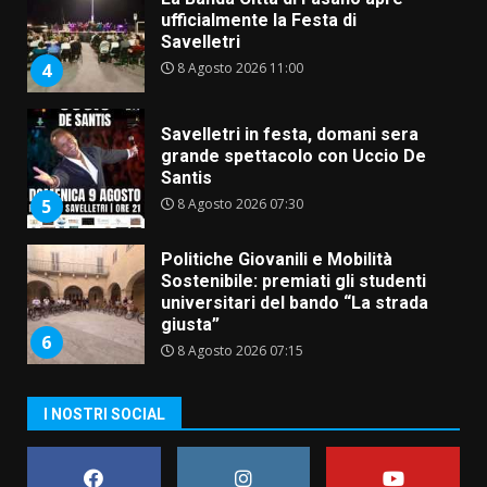
ufficialmente la Festa di
Savelletri
8 Agosto 2026 11:00
4
Savelletri in festa, domani sera
grande spettacolo con Uccio De
Santis
8 Agosto 2026 07:30
5
Politiche Giovanili e Mobilità
Sostenibile: premiati gli studenti
universitari del bando “La strada
giusta”
6
8 Agosto 2026 07:15
“I Contestatori: Musica di
I NOSTRI SOCIAL
Rivoluzione”: nuovo
appuntamento con “Fasano in
Banda”
7
7 Agosto 2026 06:05