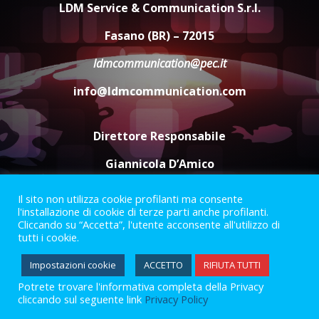
LDM Service & Communication S.r.l.
Savelletri
8 Agosto 2026 11:00
4
Fasano (BR) – 72015
ldmcommunication@pec.it
Savelletri in festa, domani sera
grande spettacolo con Uccio De
info@ldmcommunication.com
Santis
8 Agosto 2026 07:30
5
Direttore Responsabile
Giannicola D’Amico
Il sito non utilizza cookie profilanti ma consente
Termini e Condizioni
Privacy Policy
l'installazione di cookie di terze parti anche profilanti.
Informazioni Legali
Cliccando su “Accetta”, l'utente acconsente all'utilizzo di
tutti i cookie.
Facebook
Instagram
Youtube
Impostazioni cookie
ACCETTO
RIFIUTA TUTTI
Potrete trovare l'informativa completa della Privacy
2023 © Gofasano
|
Powered by
Creativestudio
&
LGC
.
cliccando sul seguente link
Privacy Policy