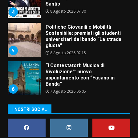
Santis
8 Agosto 2026 07:30
4
Politiche Giovanili e Mobilità
Sostenibile: premiati gli studenti
universitari del bando “La strada
giusta”
5
8 Agosto 2026 07:15
“I Contestatori: Musica di
Rivoluzione”: nuovo
appuntamento con “Fasano in
Banda”
6
7 Agosto 2026 06:05
US Fasano, Scianaro: “Profonda
I NOSTRI SOCIAL
amarezza per esclusione dal
campionato di calcio”
7 Agosto 2026 06:00
7