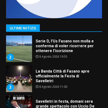
Grande successo per la “Sagra
del Pesce Spada” a Savelletri
9 Agosto 2026 07:32
1
ULTIME NOTIZIE
Serie D, l’Us Fasano non molla e
conferma di voler ricorrere per
ottenere l’iscrizione
8 Agosto 2026 19:55
2
La Banda Città di Fasano apre
ufficialmente la Festa di
Savelletri
8 Agosto 2026 11:00
3
Savelletri in festa, domani sera
grande spettacolo con Uccio De