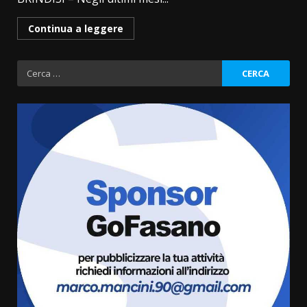
Continua a leggere
Ricerca
per:
La Banda Città di Fasano apre
ufficialmente la Festa di
Savelletri
8 Agosto 2026 11:00
3
Savelletri in festa, domani sera