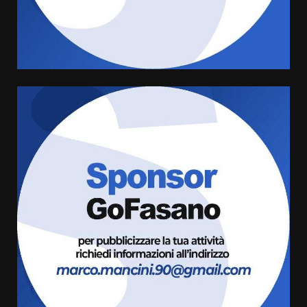
grande spettacolo con Uccio De
Santis
8 Agosto 2026 07:30
4
Politiche Giovanili e Mobilità
Sostenibile: premiati gli studenti
universitari del bando “La strada
giusta”
5
8 Agosto 2026 07:15
“I Contestatori: Musica di
Rivoluzione”: nuovo
appuntamento con “Fasano in
Banda”
6
7 Agosto 2026 06:05
US Fasano, Scianaro: “Profonda
amarezza per esclusione dal
campionato di calcio”
7 Agosto 2026 06:00
7