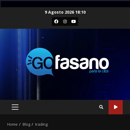
Skip
9 Agosto 2026 18:10
to
Facebook
Instagram
Youtube
content
PRIMARY
MENU
Home
Blog
trading