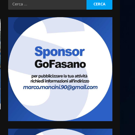
Ricerca
per:
La magia del Minareto e la
prima assoluta de “L’Albergo
Belvedere. Il rapimento”
6 Agosto 2026 06:15
3
Serie D, l’Us Fasano è
escluso dal campionato
5 Agosto 2026 17:30
4
Truffatori in azione nelle
frazioni fasanesi
5 Agosto 2026 11:03
5