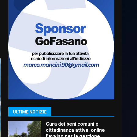
Residenti di Savelletri
scrivono al Prefetto: “Noi
cittadini di serie B”
5 Agosto 2026 06:15
6
A Savelletri torna la Sagra del
Pesce Spada: appuntamento
a sabato 8 agosto
5 Agosto 2026 06:10
7
Grazia Neglia, coordinatrice
cittadina di Fratelli d’Italia,
pronta a tornare in Consiglio
comunale
1
ULTIME NOTIZIE
6 Agosto 2026 08:00
Cura dei beni comuni e
cittadinanza attiva: online
l’avviso per la gestione