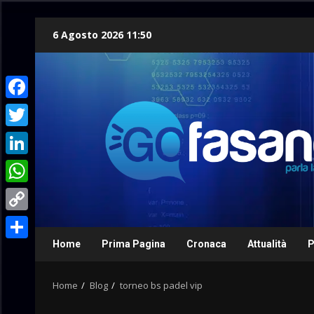
Skip
6 Agosto 2026 11:50
to
content
Facebook
Twitter
LinkedIn
WhatsApp
Copy
Link
Home
Prima Pagina
Cronaca
Attualità
P
Condividi
Home
Blog
torneo bs padel vip