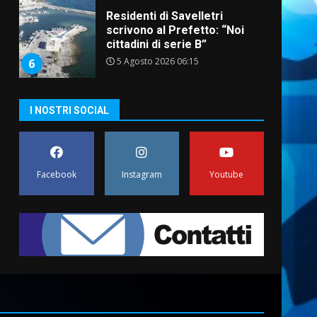
Residenti di Savelletri
scrivono al Prefetto: “Noi
cittadini di serie B”
5 Agosto 2026 06:15
6
A Savelletri torna la Sagra del
I NOSTRI SOCIAL
Pesce Spada: appuntamento
a sabato 8 agosto
5 Agosto 2026 06:10
7
Facebook
Instagram
Youtube
Grazia Neglia, coordinatrice
cittadina di Fratelli d’Italia,
pronta a tornare in Consiglio
comunale
1
6 Agosto 2026 08:00
Cura dei beni comuni e
cittadinanza attiva: online
l’avviso per la gestione
condivisa della Villetta di