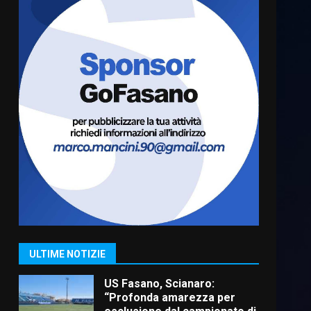
Cura dei beni comuni e
cittadinanza attiva: online
l’avviso per la gestione
condivisa della Villetta di
6
Laureto
6 Agosto 2026 06:20
La magia del Minareto e la
prima assoluta de “L’Albergo
Belvedere. Il rapimento”
6 Agosto 2026 06:15
7
“I Contestatori: Musica di
Rivoluzione”: nuovo
appuntamento con “Fasano in
Banda”
1
7 Agosto 2026 06:05
ULTIME NOTIZIE
US Fasano, Scianaro:
“Profonda amarezza per
esclusione dal campionato di