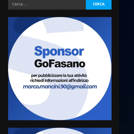
Ricerca
per:
Fasanese ferito a colpi di
arma da fuoco
6 Agosto 2026 18:13
3
Carta d’identità: continua il
piano di aperture
straordinarie del Comune di
Fasano
4
6 Agosto 2026 14:16
Grazia Neglia, coordinatrice
cittadina di Fratelli d’Italia,
pronta a tornare in Consiglio
comunale
5
6 Agosto 2026 08:00