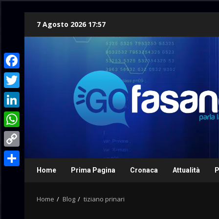
Skip
7 Agosto 2026 17:57
to
content
Facebook
Twitter
LinkedIn
WhatsApp
Copy
Link
Home
Prima Pagina
Cronaca
Attualità
P
Condividi
Home
Blog
tiziano prinari