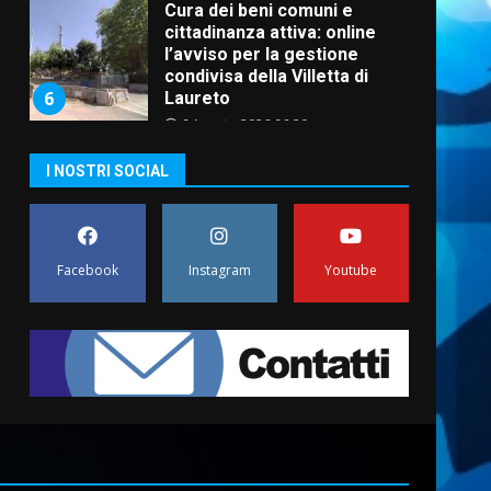
Cura dei beni comuni e
cittadinanza attiva: online
l’avviso per la gestione
condivisa della Villetta di
6
Laureto
6 Agosto 2026 06:20
La magia del Minareto e la
I NOSTRI SOCIAL
prima assoluta de “L’Albergo
Belvedere. Il rapimento”
6 Agosto 2026 06:15
7
Facebook
Instagram
Youtube
“I Contestatori: Musica di
Rivoluzione”: nuovo
appuntamento con “Fasano in
Banda”
1
7 Agosto 2026 06:05
US Fasano, Scianaro:
“Profonda amarezza per
esclusione dal campionato di
calcio”