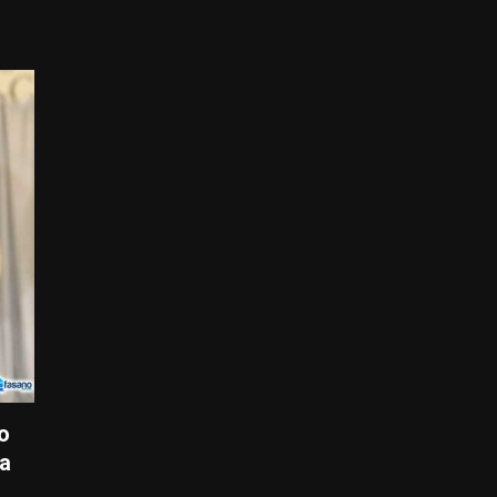
co
na