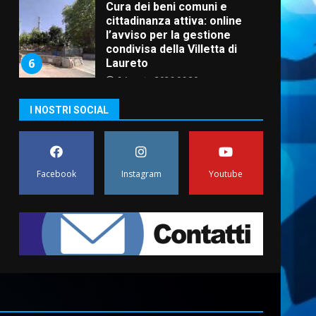
Cura dei beni comuni e
cittadinanza attiva: online
l’avviso per la gestione
condivisa della Villetta di
6
Laureto
6 Agosto 2026 06:20
La magia del Minareto e la
I NOSTRI SOCIAL
prima assoluta de “L’Albergo
Belvedere. Il rapimento”
6 Agosto 2026 06:15
7
Facebook
Instagram
Youtube
“I Contestatori: Musica di
Rivoluzione”: nuovo
appuntamento con “Fasano in
Banda”
1
7 Agosto 2026 06:05
US Fasano, Scianaro:
“Profonda amarezza per
esclusione dal campionato di
calcio”