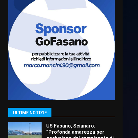
Cura dei beni comuni e
cittadinanza attiva: online
l’avviso per la gestione
condivisa della Villetta di
6
Laureto
6 Agosto 2026 06:20
La magia del Minareto e la
prima assoluta de “L’Albergo
Belvedere. Il rapimento”
6 Agosto 2026 06:15
7
“I Contestatori: Musica di
Rivoluzione”: nuovo
appuntamento con “Fasano in
Banda”
1
ULTIME NOTIZIE
7 Agosto 2026 06:05
US Fasano, Scianaro:
“Profonda amarezza per