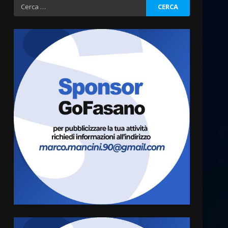
Ricerca
per:
Fasanese ferito a colpi di
arma da fuoco
6 Agosto 2026 18:13
3
Carta d’identità: continua il
piano di aperture
straordinarie del Comune di
Fasano
4
6 Agosto 2026 14:16
Grazia Neglia, coordinatrice
cittadina di Fratelli d’Italia,
pronta a tornare in Consiglio
comunale
5
6 Agosto 2026 08:00