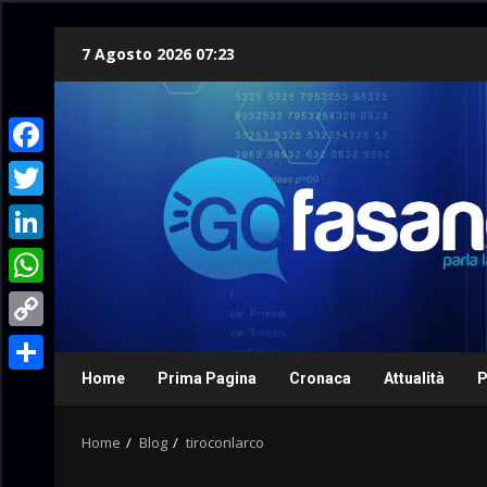
Skip
7 Agosto 2026 07:23
to
content
Facebook
Twitter
LinkedIn
WhatsApp
Copy
Link
Home
Prima Pagina
Cronaca
Attualità
P
Condividi
Home
Blog
tiroconlarco