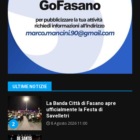
7 Agosto 2026 06:00
6
Fasanese ferito a colpi di arma
da fuoco
6 Agosto 2026 18:13
7
Serie D, l’Us Fasano non molla e
conferma di voler ricorrere per
ottenere l’iscrizione
8 Agosto 2026 19:55
1
ULTIME NOTIZIE
La Banda Città di Fasano apre
ufficialmente la Festa di
Savelletri
8 Agosto 2026 11:00
2