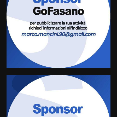
Savelletri in festa, domani sera
grande spettacolo con Uccio De
Santis
8 Agosto 2026 07:30
3
Politiche Giovanili e Mobilità
Sostenibile: premiati gli studenti
universitari del bando “La strada
giusta”
4
8 Agosto 2026 07:15
“I Contestatori: Musica di
Rivoluzione”: nuovo
appuntamento con “Fasano in
Banda”
5
7 Agosto 2026 06:05
US Fasano, Scianaro: “Profonda
amarezza per esclusione dal
campionato di calcio”