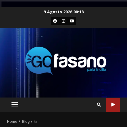
Skip
9 Agosto 2026 00:18
to
Facebook
Instagram
Youtube
content
PRIMARY
MENU
Home
Blog
tir