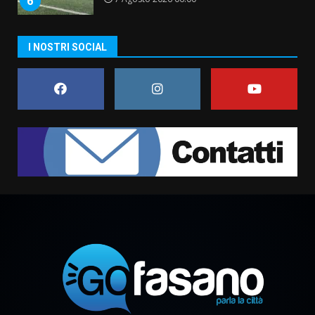
6
I NOSTRI SOCIAL
Fasanese ferito a colpi di arma
da fuoco
6 Agosto 2026 18:13
7
Serie D, l’Us Fasano non molla e
conferma di voler ricorrere per
ottenere l’iscrizione
8 Agosto 2026 19:55
1
La Banda Città di Fasano apre
ufficialmente la Festa di
Savelletri
8 Agosto 2026 11:00
2
Savelletri in festa, domani sera