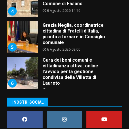
Comune di Fasano
6 Agosto 2026 14:16
4
Grazia Neglia, coordinatrice
cittadina di Fratelli d’Italia,
pronta a tornare in Consiglio
comunale
5
6 Agosto 2026 08:00
Cura dei beni comuni e
cittadinanza attiva: online
l’avviso per la gestione
condivisa della Villetta di
6
Laureto
6 Agosto 2026 06:20
La magia del Minareto e la prima
I NOSTRI SOCIAL
assoluta de “L’Albergo
Belvedere. Il rapimento”
6 Agosto 2026 06:15
7