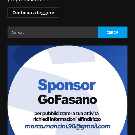
Continua a leggere
Ricerca
per:
Fasanese ferito a colpi di arma
da fuoco
6 Agosto 2026 18:13
3
Carta d’identità: continua il piano