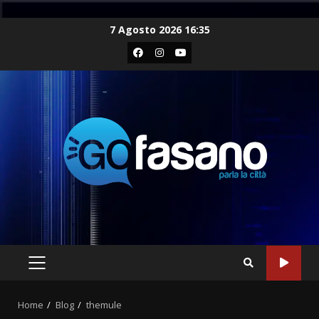
Skip
7 Agosto 2026 16:35
to
Facebook
Instagram
Youtube
content
PRIMARY
MENU
Home
Blog
themule