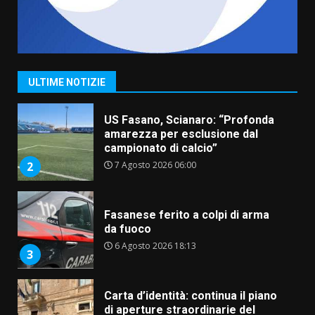
“I Contestatori: Musica di
Rivoluzione”: nuovo
appuntamento con “Fasano in
Banda”
1
ULTIME NOTIZIE
7 Agosto 2026 06:05
US Fasano, Scianaro: “Profonda
amarezza per esclusione dal
campionato di calcio”
7 Agosto 2026 06:00
2
Fasanese ferito a colpi di arma
da fuoco
6 Agosto 2026 18:13
3
Carta d’identità: continua il piano
di aperture straordinarie del