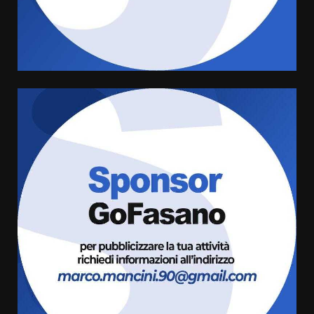
di aperture straordinarie del
Comune di Fasano
6 Agosto 2026 14:16
4
Grazia Neglia, coordinatrice
cittadina di Fratelli d’Italia,
pronta a tornare in Consiglio
comunale
5
6 Agosto 2026 08:00
Cura dei beni comuni e
cittadinanza attiva: online
l’avviso per la gestione
condivisa della Villetta di
6
Laureto
6 Agosto 2026 06:20
La magia del Minareto e la prima
assoluta de “L’Albergo
Belvedere. Il rapimento”
6 Agosto 2026 06:15
7