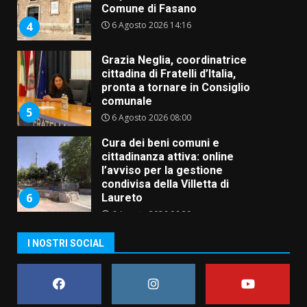
Comune di Fasano
6 Agosto 2026 14:16
4
Grazia Neglia, coordinatrice
cittadina di Fratelli d’Italia,
pronta a tornare in Consiglio
comunale
5
6 Agosto 2026 08:00
Cura dei beni comuni e
cittadinanza attiva: online
l’avviso per la gestione
condivisa della Villetta di
6
Laureto
6 Agosto 2026 06:20
La magia del Minareto e la prima
I NOSTRI SOCIAL
assoluta de “L’Albergo
Belvedere. Il rapimento”
6 Agosto 2026 06:15
7