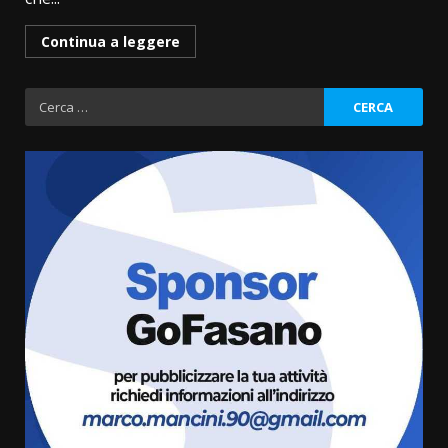
Continua a leggere
Ricerca
per:
Fasanese ferito a colpi di arma
da fuoco
6 Agosto 2026 18:13
3
Carta d’identità: continua il piano