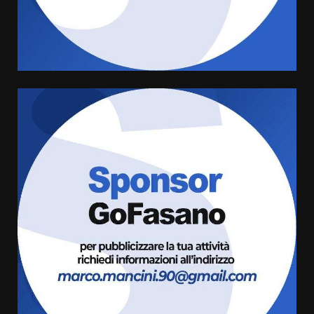
di aperture straordinarie del
Comune di Fasano
6 Agosto 2026 14:16
4
Grazia Neglia, coordinatrice
cittadina di Fratelli d’Italia,
pronta a tornare in Consiglio
comunale
5
6 Agosto 2026 08:00
Cura dei beni comuni e
cittadinanza attiva: online
l’avviso per la gestione
condivisa della Villetta di
6
Laureto
6 Agosto 2026 06:20
La magia del Minareto e la prima
assoluta de “L’Albergo
Belvedere. Il rapimento”
6 Agosto 2026 06:15
7