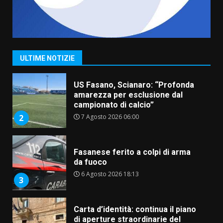
“I Contestatori: Musica di
Rivoluzione”: nuovo
appuntamento con “Fasano in
Banda”
1
ULTIME NOTIZIE
7 Agosto 2026 06:05
US Fasano, Scianaro: “Profonda
amarezza per esclusione dal
campionato di calcio”
7 Agosto 2026 06:00
2
Fasanese ferito a colpi di arma
da fuoco
6 Agosto 2026 18:13
3
Carta d’identità: continua il piano
di aperture straordinarie del