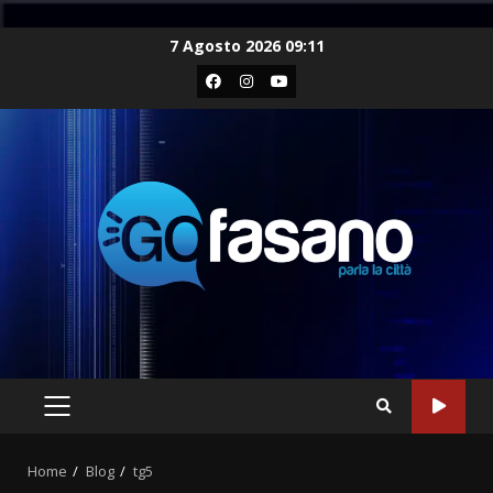
Skip
7 Agosto 2026 09:11
to
Facebook
Instagram
Youtube
content
PRIMARY
MENU
Home
Blog
tg5