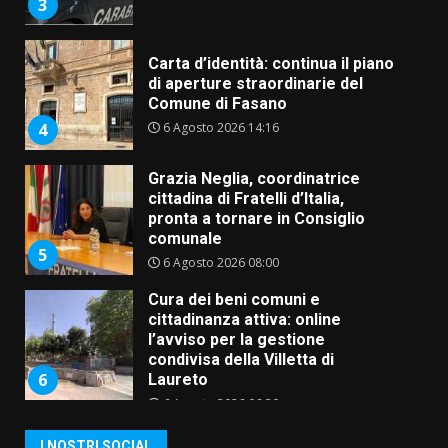
3
Carta d’identità: continua il piano
di aperture straordinarie del
Comune di Fasano
6 Agosto 2026 14:16
4
Grazia Neglia, coordinatrice
cittadina di Fratelli d’Italia,
pronta a tornare in Consiglio
comunale
5
6 Agosto 2026 08:00
Cura dei beni comuni e
cittadinanza attiva: online
l’avviso per la gestione
condivisa della Villetta di
6
Laureto
6 Agosto 2026 06:20
La magia del Minareto e la prima
I NOSTRI SOCIAL