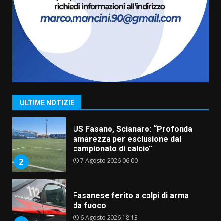
La magia del Minareto e la prima
assoluta de “L’Albergo
Belvedere. Il rapimento”
6 Agosto 2026 06:15
7
“I Contestatori: Musica di
Rivoluzione”: nuovo
appuntamento con “Fasano in
Banda”
1
ULTIME NOTIZIE
7 Agosto 2026 06:05
US Fasano, Scianaro: “Profonda
amarezza per esclusione dal
campionato di calcio”
7 Agosto 2026 06:00
2
Fasanese ferito a colpi di arma
da fuoco
6 Agosto 2026 18:13