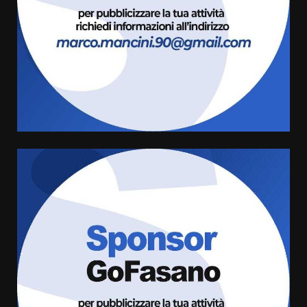
6 Agosto 2026 18:13
3
Carta d’identità: continua il piano
di aperture straordinarie del
Comune di Fasano
6 Agosto 2026 14:16
4
Grazia Neglia, coordinatrice
cittadina di Fratelli d’Italia,
pronta a tornare in Consiglio
comunale
5
6 Agosto 2026 08:00
Cura dei beni comuni e
cittadinanza attiva: online
l’avviso per la gestione
condivisa della Villetta di
6
Laureto
6 Agosto 2026 06:20