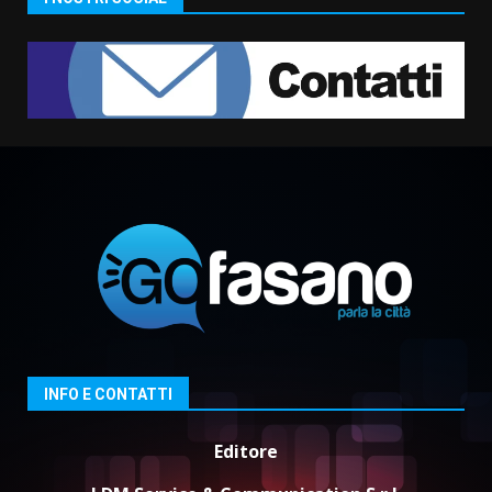
assoluta de “L’Albergo
Belvedere. Il rapimento”
6 Agosto 2026 06:15
7
“I Contestatori: Musica di
Rivoluzione”: nuovo
appuntamento con “Fasano in
Banda”
1
7 Agosto 2026 06:05
US Fasano, Scianaro: “Profonda
amarezza per esclusione dal
campionato di calcio”
7 Agosto 2026 06:00
2
INFO E CONTATTI
Fasanese ferito a colpi di arma
da fuoco
Editore
6 Agosto 2026 18:13
3