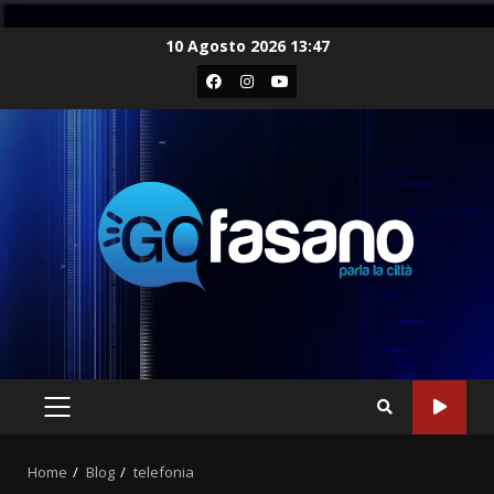
Skip
10 Agosto 2026 13:47
to
Facebook
Instagram
Youtube
content
PRIMARY
MENU
Home
Blog
telefonia