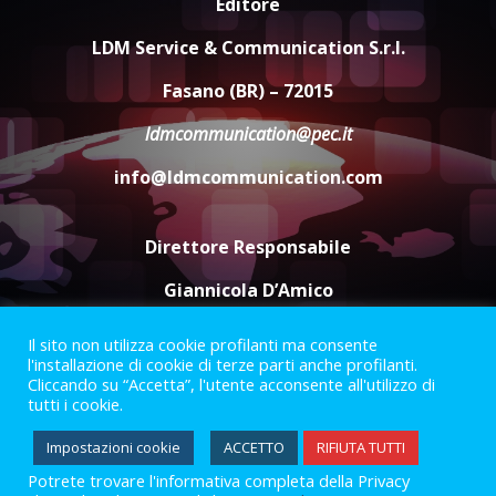
Editore
Serie D, l’Us Fasano non molla e
conferma di voler ricorrere per
LDM Service & Communication S.r.l.
ottenere l’iscrizione
8 Agosto 2026 19:55
4
Fasano (BR) – 72015
ldmcommunication@pec.it
La Banda Città di Fasano apre
ufficialmente la Festa di
info@ldmcommunication.com
Savelletri
8 Agosto 2026 11:00
5
Direttore Responsabile
Giannicola D’Amico
Il sito non utilizza cookie profilanti ma consente
Termini e Condizioni
Privacy Policy
l'installazione di cookie di terze parti anche profilanti.
Informazioni Legali
Cliccando su “Accetta”, l'utente acconsente all'utilizzo di
tutti i cookie.
Facebook
Instagram
Youtube
Impostazioni cookie
ACCETTO
RIFIUTA TUTTI
Potrete trovare l'informativa completa della Privacy
2023 © Gofasano
|
Powered by
Creativestudio
&
LGC
.