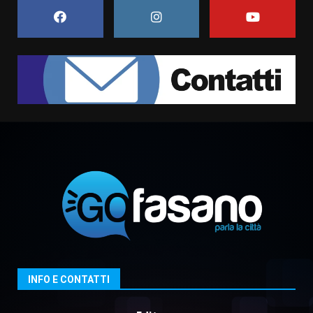
giusta”
7
8 Agosto 2026 07:15
Savelletri in festa, pienone sul
porto per Uccio De Santis: la
voce di Antonella Losavio
incanta la piazza
1
10 Agosto 2026 10:48
TARI, Scianaro: “Uniti per una
proposta concreta di
abbattimento per i cittadini
fasanesi”
2
10 Agosto 2026 06:05
Grande successo per la “Sagra
del Pesce Spada” a Savelletri
9 Agosto 2026 07:32
3
INFO E CONTATTI