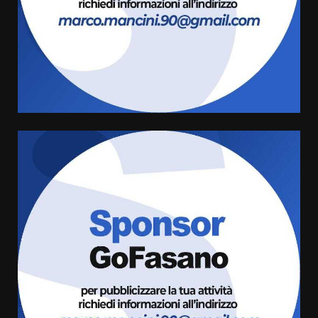
Serie D, l’Us Fasano non molla e
conferma di voler ricorrere per
ottenere l’iscrizione
8 Agosto 2026 19:55
4
La Banda Città di Fasano apre
ufficialmente la Festa di
Savelletri
8 Agosto 2026 11:00
5
Savelletri in festa, domani sera
grande spettacolo con Uccio De
Santis
8 Agosto 2026 07:30
6
Politiche Giovanili e Mobilità
Sostenibile: premiati gli studenti