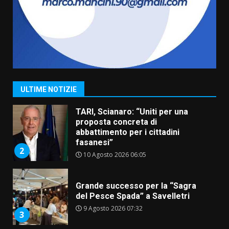
universitari del bando “La strada
giusta”
7
8 Agosto 2026 07:15
Savelletri in festa, pienone sul
porto per Uccio De Santis: la
voce di Antonella Losavio
incanta la piazza
1
ULTIME NOTIZIE
10 Agosto 2026 10:48
TARI, Scianaro: “Uniti per una
proposta concreta di
abbattimento per i cittadini
fasanesi”
2
10 Agosto 2026 06:05
Grande successo per la “Sagra
del Pesce Spada” a Savelletri
9 Agosto 2026 07:32
3