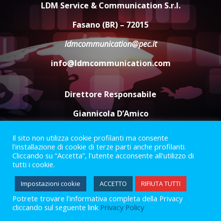
dal campionato
LDM Service & Communication S.r.l.
5 Agosto 2026 17:30
4
Fasano (BR) – 72015
ldmcommunication@pec.it
Truffatori in azione nelle
info@ldmcommunication.com
frazioni fasanesi
5 Agosto 2026 11:03
5
Direttore Responsabile
Giannicola D’Amico
Il sito non utilizza cookie profilanti ma consente
Termini e Condizioni
Privacy Policy
l'installazione di cookie di terze parti anche profilanti.
Informazioni Legali
Cliccando su “Accetta”, l'utente acconsente all'utilizzo di
tutti i cookie.
Facebook
Instagram
Youtube
Impostazioni cookie
ACCETTO
RIFIUTA TUTTI
Potrete trovare l'informativa completa della Privacy
2023 © Gofasano
|
Powered by
Creativestudio
&
LGC
.
cliccando sul seguente link
Privacy Policy