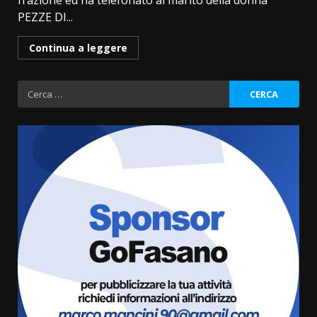
frazione ed ha telefonato al marito della donna
PEZZE DI...
Continua a leggere
Ricerca
per:
La magia del Minareto e la prima
assoluta de “L’Albergo
Belvedere. Il rapimento”
6 Agosto 2026 06:15
3