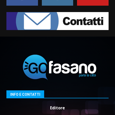
Grazia Neglia, coordinatrice
cittadina di Fratelli d’Italia,
pronta a tornare in Consiglio
comunale
1
6 Agosto 2026 08:00
Cura dei beni comuni e
cittadinanza attiva: online
l’avviso per la gestione
condivisa della Villetta di
2
Laureto
6 Agosto 2026 06:20
La magia del Minareto e la prima
assoluta de “L’Albergo
Belvedere. Il rapimento”
6 Agosto 2026 06:15
3
INFO E CONTATTI
Editore
Serie D, l’Us Fasano è escluso