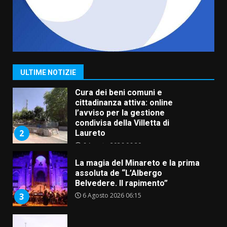
5 Agosto 2026 06:10
7
Grazia Neglia, coordinatrice
cittadina di Fratelli d’Italia,
pronta a tornare in Consiglio
comunale
1
ULTIME NOTIZIE
6 Agosto 2026 08:00
Cura dei beni comuni e
cittadinanza attiva: online
l’avviso per la gestione
condivisa della Villetta di
2
Laureto
6 Agosto 2026 06:20
La magia del Minareto e la prima
assoluta de “L’Albergo
Belvedere. Il rapimento”
6 Agosto 2026 06:15
3