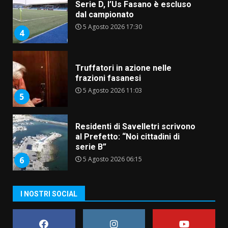
Serie D, l’Us Fasano è escluso
dal campionato
5 Agosto 2026 17:30
4
Truffatori in azione nelle
frazioni fasanesi
5 Agosto 2026 11:03
5
Residenti di Savelletri scrivono
al Prefetto: “Noi cittadini di
serie B”
5 Agosto 2026 06:15
6
A Savelletri torna la Sagra del
I NOSTRI SOCIAL
Pesce Spada: appuntamento a
sabato 8 agosto
5 Agosto 2026 06:10
7