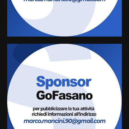
Serie D, l’Us Fasano è escluso
dal campionato
5 Agosto 2026 17:30
4
Truffatori in azione nelle
frazioni fasanesi
5 Agosto 2026 11:03
5
Residenti di Savelletri scrivono
al Prefetto: “Noi cittadini di
serie B”
5 Agosto 2026 06:15
6
A Savelletri torna la Sagra del
Pesce Spada: appuntamento a
sabato 8 agosto