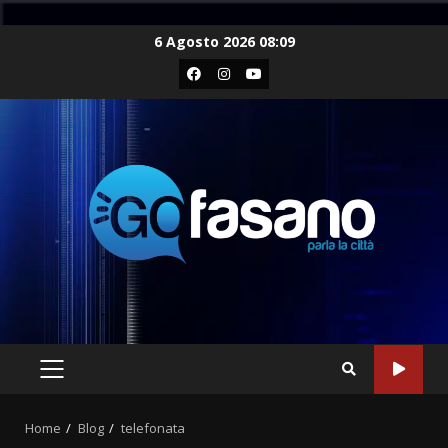
Skip
6 Agosto 2026 08:09
to
Facebook
Instagram
Youtube
content
PRIMARY
MENU
Home
Blog
telefonata