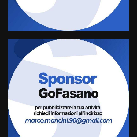
amarezza per esclusione dal
campionato di calcio”
7 Agosto 2026 06:00
4
Fasanese ferito a colpi di arma
da fuoco
6 Agosto 2026 18:13
5
Carta d’identità: continua il piano
di aperture straordinarie del
Comune di Fasano
6 Agosto 2026 14:16
6
Grazia Neglia, coordinatrice
cittadina di Fratelli d’Italia,
pronta a tornare in Consiglio
comunale
7
6 Agosto 2026 08:00