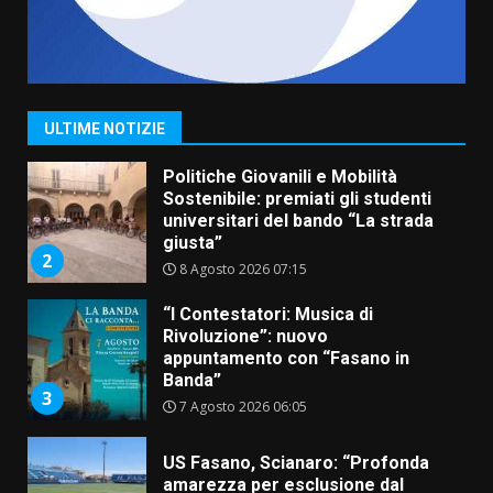
Savelletri in festa, domani sera
grande spettacolo con Uccio De
Santis
8 Agosto 2026 07:30
1
ULTIME NOTIZIE
Politiche Giovanili e Mobilità
Sostenibile: premiati gli studenti
universitari del bando “La strada
giusta”
2
8 Agosto 2026 07:15
“I Contestatori: Musica di
Rivoluzione”: nuovo
appuntamento con “Fasano in
Banda”
3
7 Agosto 2026 06:05
US Fasano, Scianaro: “Profonda
amarezza per esclusione dal