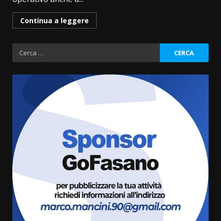
Continua a leggere
Ricerca
per:
“I Contestatori: Musica di
Rivoluzione”: nuovo
appuntamento con “Fasano in
Banda”
3
7 Agosto 2026 06:05
US Fasano, Scianaro: “Profonda