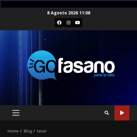
Skip
8 Agosto 2026 11:08
to
Facebook
Instagram
Youtube
content
PRIMARY
MENU
Home
Blog
taser