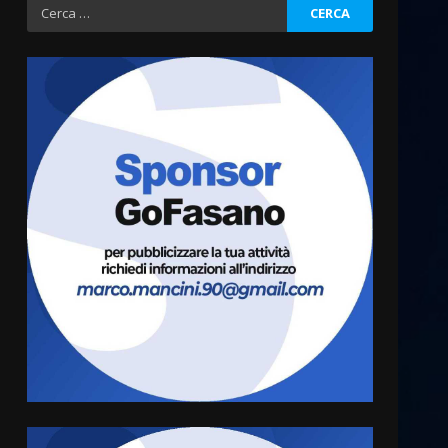
Ricerca
per:
La magia del Minareto e la
prima assoluta de “L’Albergo
Belvedere. Il rapimento”
6 Agosto 2026 06:15
3
Serie D, l’Us Fasano è
escluso dal campionato
5 Agosto 2026 17:30
4
Truffatori in azione nelle
frazioni fasanesi
5 Agosto 2026 11:03
5