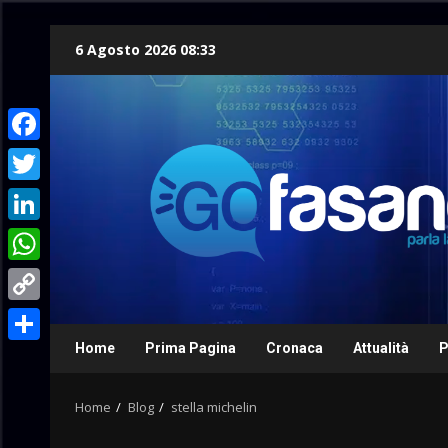
Skip
6 Agosto 2026 08:33
to
content
Facebook
Twitter
LinkedIn
WhatsApp
Copy
Link
Home
Prima Pagina
Cronaca
Attualità
P
Condividi
Home
Blog
stella michelin