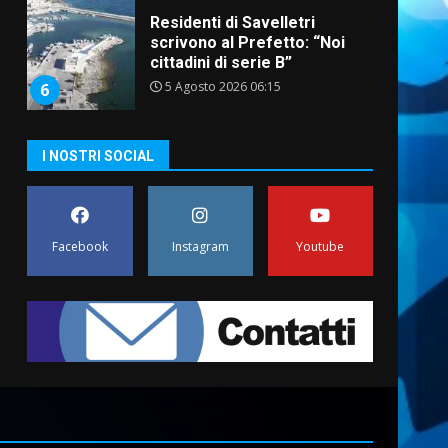
Residenti di Savelletri
scrivono al Prefetto: “Noi
cittadini di serie B”
5 Agosto 2026 06:15
6
A Savelletri torna la Sagra del
I NOSTRI SOCIAL
Pesce Spada: appuntamento
a sabato 8 agosto
5 Agosto 2026 06:10
7
Facebook
Instagram
Youtube
Grazia Neglia, coordinatrice
cittadina di Fratelli d’Italia,
pronta a tornare in Consiglio
comunale
1
6 Agosto 2026 08:00
Cura dei beni comuni e
cittadinanza attiva: online
l’avviso per la gestione
condivisa della Villetta di