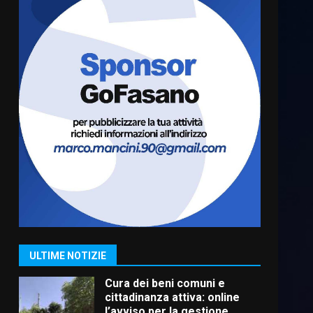
Residenti di Savelletri
scrivono al Prefetto: “Noi
cittadini di serie B”
5 Agosto 2026 06:15
6
A Savelletri torna la Sagra del
Pesce Spada: appuntamento
a sabato 8 agosto
5 Agosto 2026 06:10
7
Grazia Neglia, coordinatrice
cittadina di Fratelli d’Italia,
pronta a tornare in Consiglio
comunale
1
ULTIME NOTIZIE
6 Agosto 2026 08:00
Cura dei beni comuni e
cittadinanza attiva: online
l’avviso per la gestione