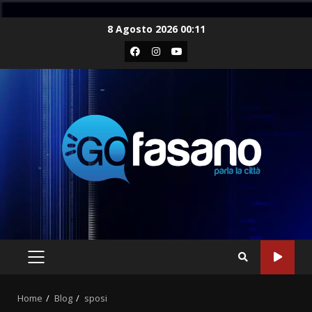
Skip
8 Agosto 2026 00:11
to
Facebook
Instagram
Youtube
content
PRIMARY
MENU
Home
Blog
sposi