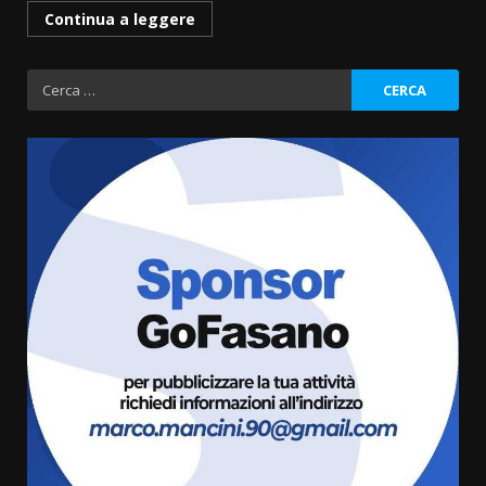
Continua a leggere
Ricerca
per:
Fasanese ferito a colpi di arma
da fuoco
6 Agosto 2026 18:13
3
Carta d’identità: continua il piano
di aperture straordinarie del