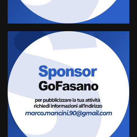
Comune di Fasano
6 Agosto 2026 14:16
4
Grazia Neglia, coordinatrice
cittadina di Fratelli d’Italia,
pronta a tornare in Consiglio
comunale
5
6 Agosto 2026 08:00
Cura dei beni comuni e
cittadinanza attiva: online
l’avviso per la gestione
condivisa della Villetta di
6
Laureto
6 Agosto 2026 06:20
La magia del Minareto e la prima
assoluta de “L’Albergo
Belvedere. Il rapimento”
6 Agosto 2026 06:15
7