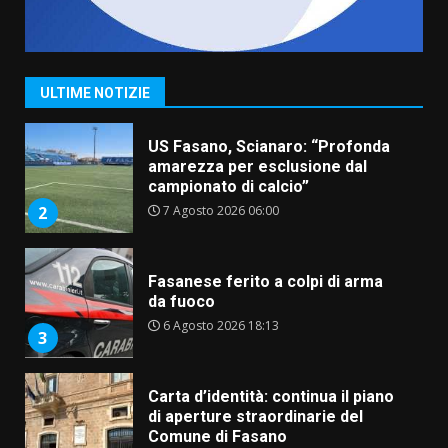
“I Contestatori: Musica di
Rivoluzione”: nuovo
appuntamento con “Fasano in
Banda”
1
ULTIME NOTIZIE
7 Agosto 2026 06:05
US Fasano, Scianaro: “Profonda
amarezza per esclusione dal
campionato di calcio”
7 Agosto 2026 06:00
2
Fasanese ferito a colpi di arma
da fuoco
6 Agosto 2026 18:13
3
Carta d’identità: continua il piano
di aperture straordinarie del
Comune di Fasano