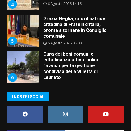
6 Agosto 2026 14:16
4
Grazia Neglia, coordinatrice
cittadina di Fratelli d’Italia,
pronta a tornare in Consiglio
comunale
5
6 Agosto 2026 08:00
Cura dei beni comuni e
cittadinanza attiva: online
l’avviso per la gestione
condivisa della Villetta di
6
Laureto
6 Agosto 2026 06:20
La magia del Minareto e la prima
I NOSTRI SOCIAL
assoluta de “L’Albergo
Belvedere. Il rapimento”
6 Agosto 2026 06:15
7
“I Contestatori: Musica di