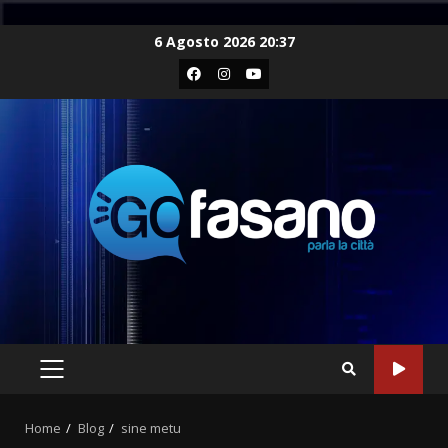
Skip
6 Agosto 2026 20:37
to
Facebook
Instagram
Youtube
content
PRIMARY
MENU
Home
Blog
sine metu