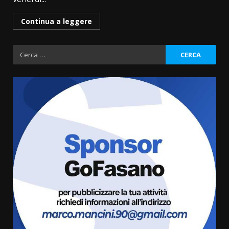
Continua a leggere
Ricerca
per:
Grazia Neglia, coordinatrice
cittadina di Fratelli d’Italia,
pronta a tornare in Consiglio
comunale
3
6 Agosto 2026 08:00
Cura dei beni comuni e
cittadinanza attiva: online