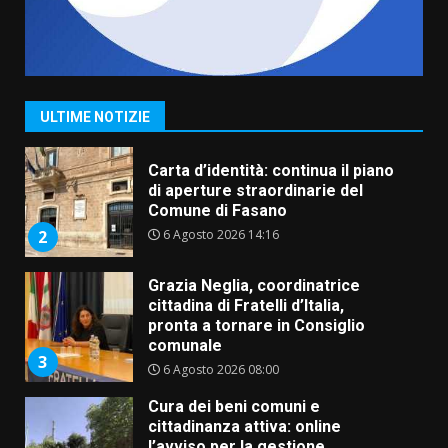
Fasanese ferito a colpi di arma
da fuoco
6 Agosto 2026 18:13
1
ULTIME NOTIZIE
Carta d’identità: continua il piano
di aperture straordinarie del
Comune di Fasano
6 Agosto 2026 14:16
2
Grazia Neglia, coordinatrice
cittadina di Fratelli d’Italia,
pronta a tornare in Consiglio
comunale
3
6 Agosto 2026 08:00
Cura dei beni comuni e
cittadinanza attiva: online
l’avviso per la gestione