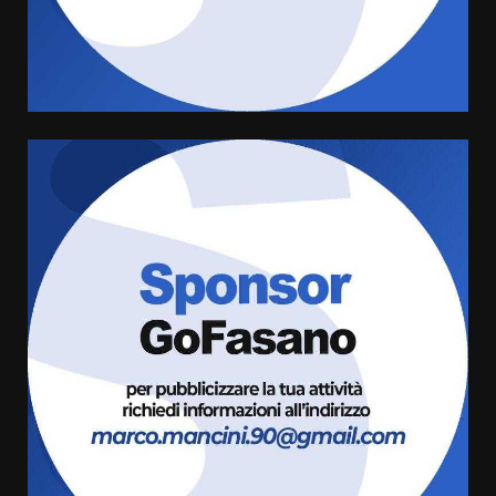
l’avviso per la gestione
condivisa della Villetta di
4
Laureto
6 Agosto 2026 06:20
La magia del Minareto e la prima
assoluta de “L’Albergo
Belvedere. Il rapimento”
6 Agosto 2026 06:15
5
Serie D, l’Us Fasano è escluso
dal campionato
5 Agosto 2026 17:30
6
Truffatori in azione nelle
frazioni fasanesi
5 Agosto 2026 11:03
7