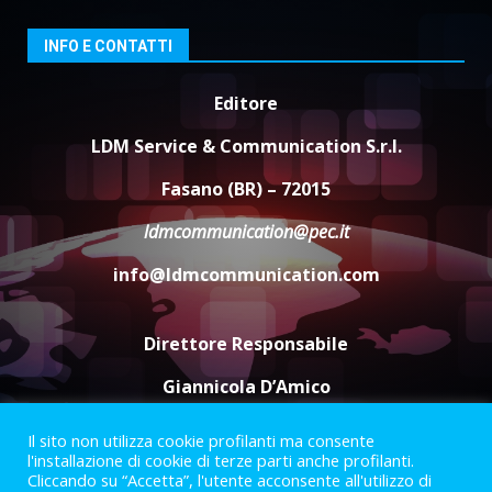
ottenere l’iscrizione
8 Agosto 2026 19:55
3
INFO E CONTATTI
Editore
La Banda Città di Fasano apre
ufficialmente la Festa di
LDM Service & Communication S.r.l.
Savelletri
8 Agosto 2026 11:00
4
Fasano (BR) – 72015
ldmcommunication@pec.it
Savelletri in festa, domani sera
grande spettacolo con Uccio De
info@ldmcommunication.com
Santis
8 Agosto 2026 07:30
5
Direttore Responsabile
Giannicola D’Amico
Il sito non utilizza cookie profilanti ma consente
Termini e Condizioni
Privacy Policy
l'installazione di cookie di terze parti anche profilanti.
Informazioni Legali
Cliccando su “Accetta”, l'utente acconsente all'utilizzo di