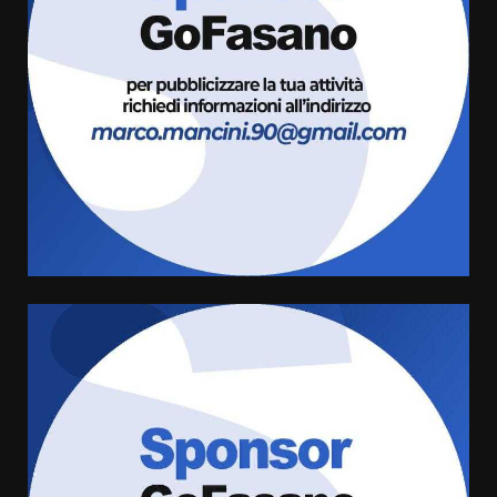
Serie D, l’Us Fasano non molla e
conferma di voler ricorrere per
ottenere l’iscrizione
8 Agosto 2026 19:55
3
La Banda Città di Fasano apre
ufficialmente la Festa di
Savelletri
8 Agosto 2026 11:00
4
Savelletri in festa, domani sera
grande spettacolo con Uccio De
Santis
8 Agosto 2026 07:30
5
Politiche Giovanili e Mobilità
Sostenibile: premiati gli studenti
universitari del bando “La strada
giusta”