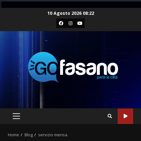
Skip
10 Agosto 2026 08:22
to
Facebook
Instagram
Youtube
content
PRIMARY
MENU
Home
Blog
servizio mensa