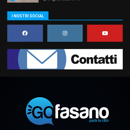
“I Contestatori: Musica di
I NOSTRI SOCIAL
Rivoluzione”: nuovo
appuntamento con “Fasano in
Banda”
7
7 Agosto 2026 06:05
TARI, Scianaro: “Uniti per una
proposta concreta di
abbattimento per i cittadini
fasanesi”
1
10 Agosto 2026 06:05
Grande successo per la “Sagra
del Pesce Spada” a Savelletri
9 Agosto 2026 07:32
2
Serie D, l’Us Fasano non molla e
conferma di voler ricorrere per