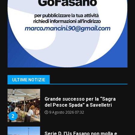
6
8 Agosto 2026 07:15
“I Contestatori: Musica di
Rivoluzione”: nuovo
appuntamento con “Fasano in
Banda”
7
7 Agosto 2026 06:05
TARI, Scianaro: “Uniti per una
proposta concreta di
abbattimento per i cittadini
fasanesi”
1
ULTIME NOTIZIE
10 Agosto 2026 06:05
Grande successo per la “Sagra
del Pesce Spada” a Savelletri
9 Agosto 2026 07:32
2
Serie D, l’Us Fasano non molla e