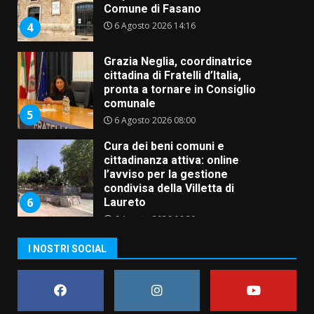
Comune di Fasano
6 Agosto 2026 14:16
4
Grazia Neglia, coordinatrice
cittadina di Fratelli d’Italia,
pronta a tornare in Consiglio
comunale
5
6 Agosto 2026 08:00
Cura dei beni comuni e
cittadinanza attiva: online
l’avviso per la gestione
condivisa della Villetta di
6
Laureto
6 Agosto 2026 06:20
La magia del Minareto e la prima
I NOSTRI SOCIAL
assoluta de “L’Albergo
Belvedere. Il rapimento”
6 Agosto 2026 06:15
7