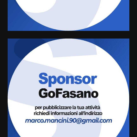
di aperture straordinarie del
Comune di Fasano
6 Agosto 2026 14:16
4
Grazia Neglia, coordinatrice
cittadina di Fratelli d’Italia,
pronta a tornare in Consiglio
comunale
5
6 Agosto 2026 08:00
Cura dei beni comuni e
cittadinanza attiva: online
l’avviso per la gestione
condivisa della Villetta di
6
Laureto
6 Agosto 2026 06:20
La magia del Minareto e la prima
assoluta de “L’Albergo
Belvedere. Il rapimento”
6 Agosto 2026 06:15
7