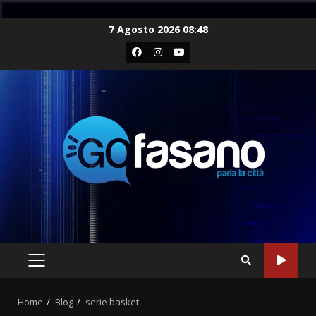
Skip
7 Agosto 2026 08:48
to
Facebook
Instagram
Youtube
content
PRIMARY
MENU
Home
Blog
serie basket