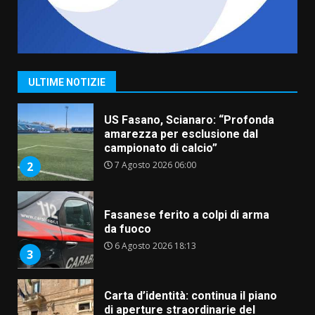
“I Contestatori: Musica di
Rivoluzione”: nuovo
appuntamento con “Fasano in
Banda”
1
ULTIME NOTIZIE
7 Agosto 2026 06:05
US Fasano, Scianaro: “Profonda
amarezza per esclusione dal
campionato di calcio”
7 Agosto 2026 06:00
2
Fasanese ferito a colpi di arma
da fuoco
6 Agosto 2026 18:13
3
Carta d’identità: continua il piano
di aperture straordinarie del