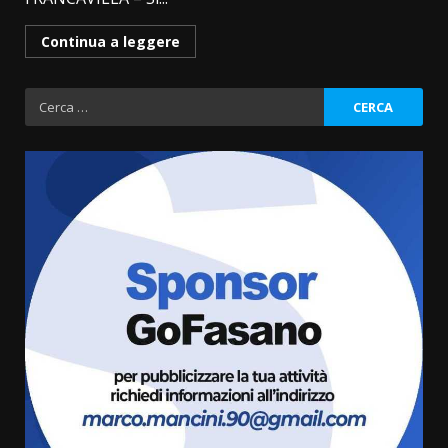
Continua a leggere
Ricerca
per:
Fasanese ferito a colpi di arma
da fuoco
6 Agosto 2026 18:13
3
Carta d’identità: continua il piano