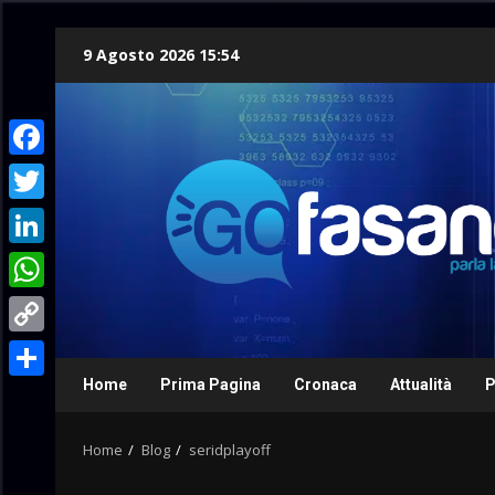
Skip
9 Agosto 2026 15:54
to
content
Facebook
Twitter
LinkedIn
WhatsApp
Copy
Link
Home
Prima Pagina
Cronaca
Attualità
P
Condividi
Home
Blog
seridplayoff