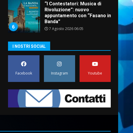
“I Contestatori: Musica di
Rivoluzione”: nuovo
appuntamento con “Fasano in
Banda”
6
7 Agosto 2026 06:05
US Fasano, Scianaro:
I NOSTRI SOCIAL
“Profonda amarezza per
esclusione dal campionato di
calcio”
7
7 Agosto 2026 06:00
Facebook
Instagram
Youtube
Grande successo per la
“Sagra del Pesce Spada” a
Savelletri
9 Agosto 2026 07:32
1
Serie D, l’Us Fasano non
molla e conferma di voler
ricorrere per ottenere
l’iscrizione