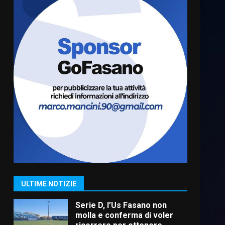
“I Contestatori: Musica di
Rivoluzione”: nuovo
appuntamento con “Fasano in
Banda”
6
7 Agosto 2026 06:05
US Fasano, Scianaro:
“Profonda amarezza per
esclusione dal campionato di
calcio”
7
7 Agosto 2026 06:00
Grande successo per la
“Sagra del Pesce Spada” a
Savelletri
9 Agosto 2026 07:32
1
ULTIME NOTIZIE
Serie D, l’Us Fasano non
molla e conferma di voler