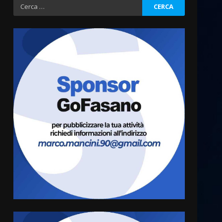
Ricerca
per:
La Banda Città di Fasano apre
ufficialmente la Festa di
Savelletri
8 Agosto 2026 11:00
3
Savelletri in festa, domani
sera grande spettacolo con
Uccio De Santis
8 Agosto 2026 07:30
4
Politiche Giovanili e Mobilità
Sostenibile: premiati gli
studenti universitari del
bando “La strada giusta”
5
8 Agosto 2026 07:15