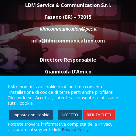
universitari del bando “La strada
LDM Service & Communication S.r.l.
giusta”
4
Fasano (BR) – 72015
8 Agosto 2026 07:15
ldmcommunication@pec.it
“I Contestatori: Musica di
Rivoluzione”: nuovo
info@ldmcommunication.com
appuntamento con “Fasano in
Banda”
5
7 Agosto 2026 06:05
Direttore Responsabile
Giannicola D’Amico
Il sito non utilizza cookie profilanti ma consente
Termini e Condizioni
Privacy Policy
l'installazione di cookie di terze parti anche profilanti.
Informazioni Legali
Cliccando su “Accetta”, l'utente acconsente all'utilizzo di
tutti i cookie.
Facebook
Instagram
Youtube
Impostazioni cookie
ACCETTO
RIFIUTA TUTTI
Potrete trovare l'informativa completa della Privacy
2023 © Gofasano
|
Powered by
Creativestudio
&
LGC
.
cliccando sul seguente link
Privacy Policy