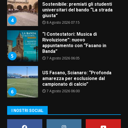
Sostenibile: premiati gli studenti
universitari del bando “La strada
giusta”
4
8 Agosto 2026 07:15
“I Contestatori: Musica di
Rivoluzione”: nuovo
appuntamento con “Fasano in
Banda”
5
7 Agosto 2026 06:05
US Fasano, Scianaro: “Profonda
amarezza per esclusione dal
campionato di calcio”
7 Agosto 2026 06:00
6
I NOSTRI SOCIAL
Fasanese ferito a colpi di arma
da fuoco
6 Agosto 2026 18:13
7