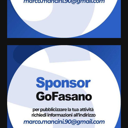
Politiche Giovanili e Mobilità
Sostenibile: premiati gli studenti
universitari del bando “La strada
giusta”
4
8 Agosto 2026 07:15
“I Contestatori: Musica di
Rivoluzione”: nuovo
appuntamento con “Fasano in
Banda”
5
7 Agosto 2026 06:05
US Fasano, Scianaro: “Profonda
amarezza per esclusione dal
campionato di calcio”
7 Agosto 2026 06:00
6
Fasanese ferito a colpi di arma
da fuoco