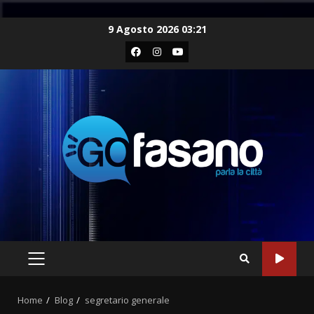
Skip
9 Agosto 2026 03:21
to
Facebook
Instagram
Youtube
content
PRIMARY
MENU
Home
Blog
segretario generale