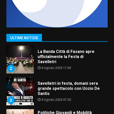
6 Agosto 2026 18:13
7
Serie D, l’Us Fasano non molla e
conferma di voler ricorrere per
ottenere l’iscrizione
8 Agosto 2026 19:55
1
ULTIME NOTIZIE
La Banda Città di Fasano apre
ufficialmente la Festa di
Savelletri
8 Agosto 2026 11:00
2
Savelletri in festa, domani sera
grande spettacolo con Uccio De
Santis
8 Agosto 2026 07:30
3
Politiche Giovanili e Mobilità