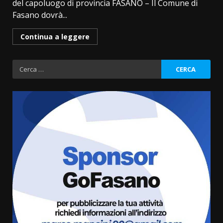
del capoluogo di provincia FASANO – Il Comune di
Fasano dovrà...
Continua a leggere
Ricerca
per:
Savelletri in festa, domani sera
grande spettacolo con Uccio De
Santis
8 Agosto 2026 07:30
3