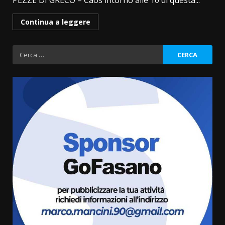
PEZZE DI GRECO – Caos intorno alle 10 di questa...
Continua a leggere
Ricerca
per:
Fasanese ferito a colpi di arma
da fuoco
6 Agosto 2026 18:13
3
Carta d’identità: continua il piano