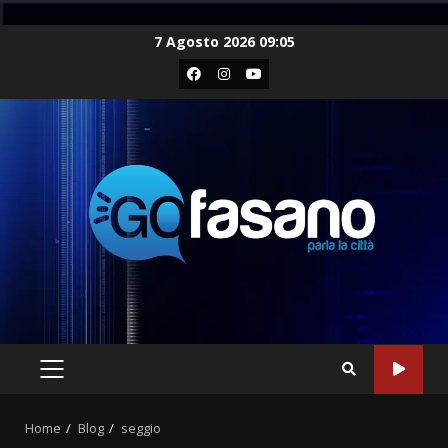
Skip
7 Agosto 2026 09:05
to
Facebook
Instagram
Youtube
content
PRIMARY
MENU
Home
Blog
seggio