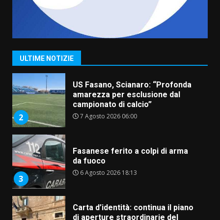
“I Contestatori: Musica di
Rivoluzione”: nuovo
appuntamento con “Fasano in
Banda”
1
ULTIME NOTIZIE
7 Agosto 2026 06:05
US Fasano, Scianaro: “Profonda
amarezza per esclusione dal
campionato di calcio”
7 Agosto 2026 06:00
2
Fasanese ferito a colpi di arma
da fuoco
6 Agosto 2026 18:13
3
Carta d’identità: continua il piano
di aperture straordinarie del