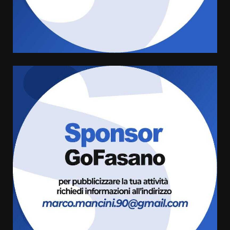
di aperture straordinarie del
Comune di Fasano
6 Agosto 2026 14:16
4
Grazia Neglia, coordinatrice
cittadina di Fratelli d’Italia,
pronta a tornare in Consiglio
comunale
5
6 Agosto 2026 08:00
Cura dei beni comuni e
cittadinanza attiva: online
l’avviso per la gestione
condivisa della Villetta di
6
Laureto
6 Agosto 2026 06:20
La magia del Minareto e la prima
assoluta de “L’Albergo
Belvedere. Il rapimento”
6 Agosto 2026 06:15
7