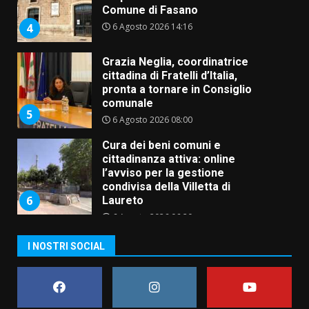
Comune di Fasano
6 Agosto 2026 14:16
4
Grazia Neglia, coordinatrice
cittadina di Fratelli d’Italia,
pronta a tornare in Consiglio
comunale
5
6 Agosto 2026 08:00
Cura dei beni comuni e
cittadinanza attiva: online
l’avviso per la gestione
condivisa della Villetta di
6
Laureto
6 Agosto 2026 06:20
La magia del Minareto e la prima
I NOSTRI SOCIAL
assoluta de “L’Albergo
Belvedere. Il rapimento”
6 Agosto 2026 06:15
7