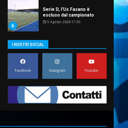
Serie D, l’Us Fasano è
escluso dal campionato
5 Agosto 2026 17:30
6
I NOSTRI SOCIAL
Truffatori in azione nelle
frazioni fasanesi
5 Agosto 2026 11:03
7
Facebook
Instagram
Youtube
Fasanese ferito a colpi di
arma da fuoco
6 Agosto 2026 18:13
1
Carta d’identità: continua il
piano di aperture
straordinarie del Comune di
Fasano