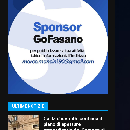
Serie D, l’Us Fasano è
escluso dal campionato
5 Agosto 2026 17:30
6
Truffatori in azione nelle
frazioni fasanesi
5 Agosto 2026 11:03
7
Fasanese ferito a colpi di
arma da fuoco
6 Agosto 2026 18:13
1
ULTIME NOTIZIE
Carta d’identità: continua il
piano di aperture