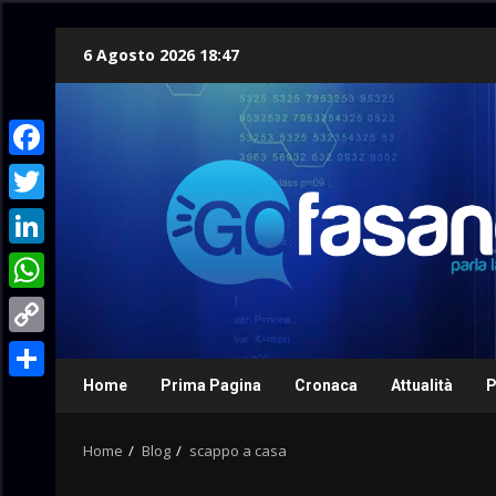
Skip
6 Agosto 2026 18:47
to
content
Facebook
Twitter
LinkedIn
WhatsApp
Copy
Link
Home
Prima Pagina
Cronaca
Attualità
P
Condividi
Home
Blog
scappo a casa