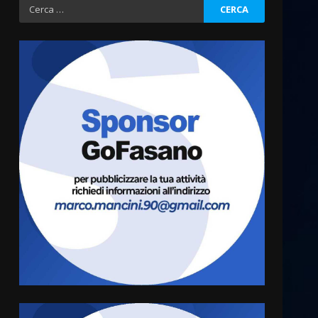
Ricerca
per:
Grazia Neglia, coordinatrice
cittadina di Fratelli d’Italia,
pronta a tornare in Consiglio
comunale
3
6 Agosto 2026 08:00
Cura dei beni comuni e
cittadinanza attiva: online
l’avviso per la gestione
condivisa della Villetta di
4
Laureto
6 Agosto 2026 06:20
La magia del Minareto e la
prima assoluta de “L’Albergo
Belvedere. Il rapimento”
6 Agosto 2026 06:15
5