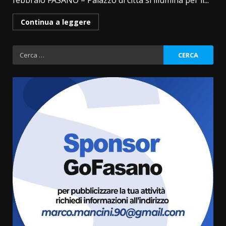
febbraio FASANO – Palazzo di città si illumina per il...
Continua a leggere
Ricerca
per:
Grazia Neglia, coordinatrice
cittadina di Fratelli d’Italia,
pronta a tornare in Consiglio
comunale
3
6 Agosto 2026 08:00
Cura dei beni comuni e