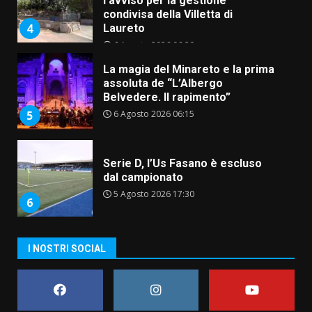
l’avviso per la gestione
condivisa della Villetta di
4
Laureto
6 Agosto 2026 06:20
La magia del Minareto e la prima
assoluta de “L’Albergo
Belvedere. Il rapimento”
6 Agosto 2026 06:15
5
Serie D, l’Us Fasano è escluso
dal campionato
5 Agosto 2026 17:30
6
I NOSTRI SOCIAL
Truffatori in azione nelle
frazioni fasanesi
5 Agosto 2026 11:03
7