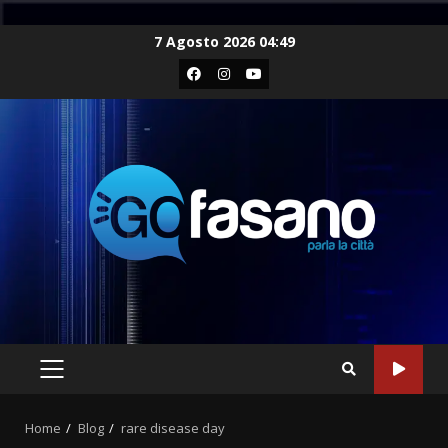
Skip
7 Agosto 2026 04:49
to
Facebook
Instagram
Youtube
content
PRIMARY
MENU
Home
Blog
rare disease day