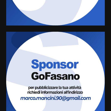
cittadinanza attiva: online
l’avviso per la gestione
condivisa della Villetta di
4
Laureto
6 Agosto 2026 06:20
La magia del Minareto e la prima
assoluta de “L’Albergo
Belvedere. Il rapimento”
6 Agosto 2026 06:15
5
Serie D, l’Us Fasano è escluso
dal campionato
5 Agosto 2026 17:30
6
Truffatori in azione nelle
frazioni fasanesi
5 Agosto 2026 11:03
7