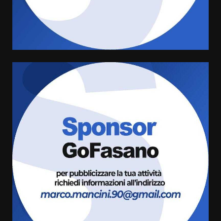
l’avviso per la gestione
condivisa della Villetta di
4
Laureto
6 Agosto 2026 06:20
La magia del Minareto e la prima
assoluta de “L’Albergo
Belvedere. Il rapimento”
6 Agosto 2026 06:15
5
Serie D, l’Us Fasano è escluso
dal campionato
5 Agosto 2026 17:30
6
Truffatori in azione nelle
frazioni fasanesi
5 Agosto 2026 11:03
7