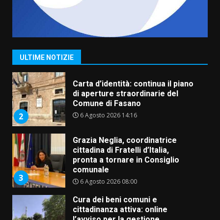
Fasanese ferito a colpi di arma
da fuoco
6 Agosto 2026 18:13
1
ULTIME NOTIZIE
Carta d’identità: continua il piano
di aperture straordinarie del
Comune di Fasano
6 Agosto 2026 14:16
2
Grazia Neglia, coordinatrice
cittadina di Fratelli d’Italia,
pronta a tornare in Consiglio
comunale
3
6 Agosto 2026 08:00
Cura dei beni comuni e
cittadinanza attiva: online
l’avviso per la gestione