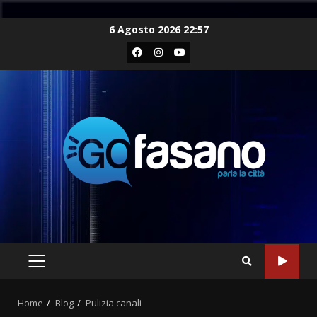
Skip
6 Agosto 2026 22:57
to
Facebook
Instagram
Youtube
content
PRIMARY
MENU
Home
Blog
Pulizia canali