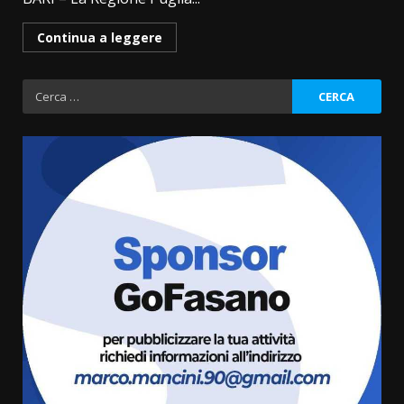
Continua a leggere
Ricerca
per:
Grazia Neglia, coordinatrice
cittadina di Fratelli d’Italia,
pronta a tornare in Consiglio
comunale
3
6 Agosto 2026 08:00
Cura dei beni comuni e
cittadinanza attiva: online