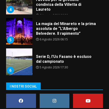
condivisa della Villetta di
4
Laureto
6 Agosto 2026 06:20
La magia del Minareto e la prima
assoluta de “L’Albergo
Belvedere. Il rapimento”
6 Agosto 2026 06:15
5
Serie D, l’Us Fasano è escluso
dal campionato
5 Agosto 2026 17:30
6
I NOSTRI SOCIAL
Truffatori in azione nelle
frazioni fasanesi
5 Agosto 2026 11:03
7