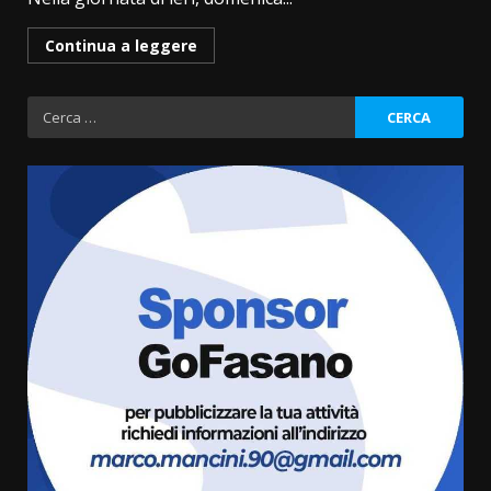
Continua a leggere
Ricerca
per:
Politiche Giovanili e Mobilità
Sostenibile: premiati gli studenti
universitari del bando “La strada
giusta”
3
8 Agosto 2026 07:15
“I Contestatori: Musica di