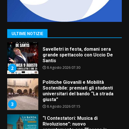
La Banda Città di Fasano apre
ufficialmente la Festa di
Savelletri
8 Agosto 2026 11:00
1
ULTIME NOTIZIE
Savelletri in festa, domani sera
grande spettacolo con Uccio De
Santis
8 Agosto 2026 07:30
2
Politiche Giovanili e Mobilità
Sostenibile: premiati gli studenti
universitari del bando “La strada
giusta”
3
8 Agosto 2026 07:15
“I Contestatori: Musica di
Rivoluzione”: nuovo