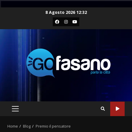
Skip
8 Agosto 2026 12:32
to
Facebook
Instagram
Youtube
content
PRIMARY
MENU
Home
Blog
Premio il pensatore