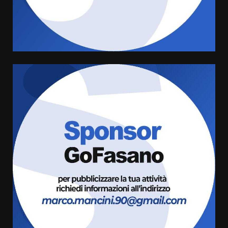
Rivoluzione”: nuovo
appuntamento con “Fasano in
Banda”
4
7 Agosto 2026 06:05
US Fasano, Scianaro: “Profonda
amarezza per esclusione dal
campionato di calcio”
7 Agosto 2026 06:00
5
Fasanese ferito a colpi di arma
da fuoco
6 Agosto 2026 18:13
6
Carta d’identità: continua il piano
di aperture straordinarie del
Comune di Fasano
6 Agosto 2026 14:16
7