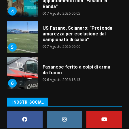
appuntamento con “Fasano in
Banda”
4
7 Agosto 2026 06:05
US Fasano, Scianaro: “Profonda
amarezza per esclusione dal
campionato di calcio”
7 Agosto 2026 06:00
5
Fasanese ferito a colpi di arma
da fuoco
6 Agosto 2026 18:13
6
Carta d’identità: continua il piano
I NOSTRI SOCIAL
di aperture straordinarie del
Comune di Fasano
6 Agosto 2026 14:16
7