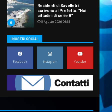
Residenti di Savelletri
scrivono al Prefetto: “Noi
cittadini di serie B”
5 Agosto 2026 06:15
6
A Savelletri torna la Sagra del
I NOSTRI SOCIAL
Pesce Spada: appuntamento
a sabato 8 agosto
5 Agosto 2026 06:10
7
Facebook
Instagram
Youtube
Grazia Neglia, coordinatrice
cittadina di Fratelli d’Italia,
pronta a tornare in Consiglio
comunale
1
6 Agosto 2026 08:00
Cura dei beni comuni e
cittadinanza attiva: online
l’avviso per la gestione
condivisa della Villetta di