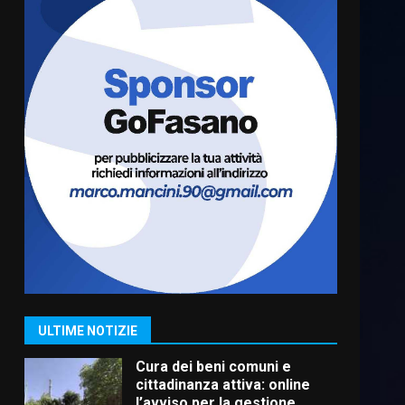
Residenti di Savelletri
scrivono al Prefetto: “Noi
cittadini di serie B”
5 Agosto 2026 06:15
6
A Savelletri torna la Sagra del
Pesce Spada: appuntamento
a sabato 8 agosto
5 Agosto 2026 06:10
7
Grazia Neglia, coordinatrice
cittadina di Fratelli d’Italia,
pronta a tornare in Consiglio
comunale
1
ULTIME NOTIZIE
6 Agosto 2026 08:00
Cura dei beni comuni e
cittadinanza attiva: online
l’avviso per la gestione