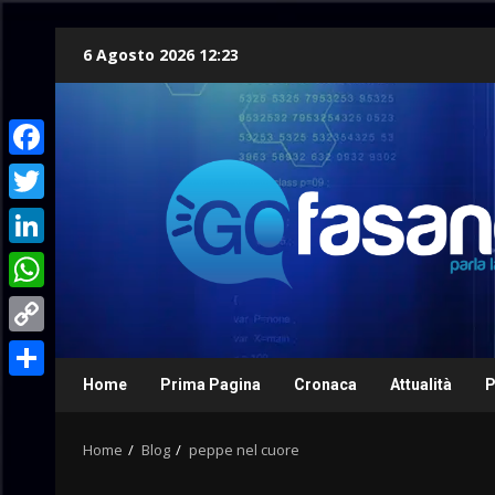
Skip
6 Agosto 2026 12:23
to
content
Facebook
Twitter
LinkedIn
WhatsApp
Copy
Link
Home
Prima Pagina
Cronaca
Attualità
P
Condividi
Home
Blog
peppe nel cuore