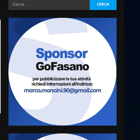
Ricerca
per:
La magia del Minareto e la
prima assoluta de “L’Albergo
Belvedere. Il rapimento”
6 Agosto 2026 06:15
3
Serie D, l’Us Fasano è
escluso dal campionato
5 Agosto 2026 17:30
4
Truffatori in azione nelle
frazioni fasanesi
5 Agosto 2026 11:03
5