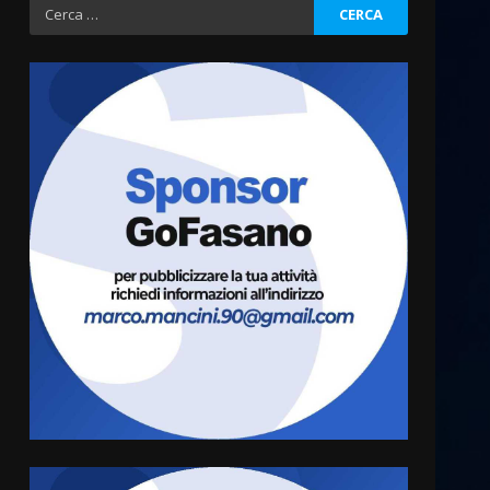
Ricerca
per:
Cura dei beni comuni e
cittadinanza attiva: online
l’avviso per la gestione
condivisa della Villetta di
3
Laureto
6 Agosto 2026 06:20
La magia del Minareto e la
prima assoluta de “L’Albergo
Belvedere. Il rapimento”
6 Agosto 2026 06:15
4
Serie D, l’Us Fasano è
escluso dal campionato
5 Agosto 2026 17:30
5