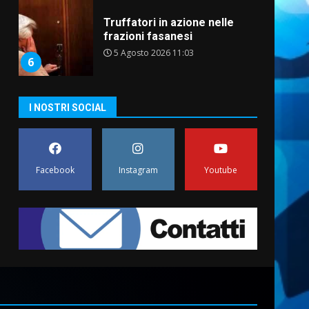
Truffatori in azione nelle
frazioni fasanesi
5 Agosto 2026 11:03
6
Residenti di Savelletri
I NOSTRI SOCIAL
scrivono al Prefetto: “Noi
cittadini di serie B”
5 Agosto 2026 06:15
7
Facebook
Instagram
Youtube
Carta d’identità: continua il
piano di aperture
straordinarie del Comune di
Fasano
1
6 Agosto 2026 14:16
Grazia Neglia, coordinatrice
cittadina di Fratelli d’Italia,
pronta a tornare in Consiglio
comunale