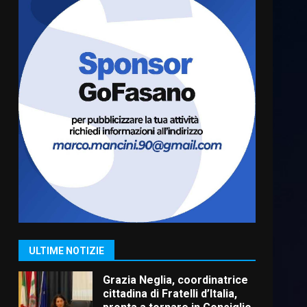
Truffatori in azione nelle
frazioni fasanesi
5 Agosto 2026 11:03
6
Residenti di Savelletri
scrivono al Prefetto: “Noi
cittadini di serie B”
5 Agosto 2026 06:15
7
Carta d’identità: continua il
piano di aperture
straordinarie del Comune di
Fasano
1
ULTIME NOTIZIE
6 Agosto 2026 14:16
Grazia Neglia, coordinatrice
cittadina di Fratelli d’Italia,