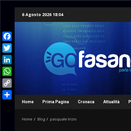
Skip
6 Agosto 2026 18:04
to
content
Facebook
Twitter
LinkedIn
WhatsApp
Copy
Link
Home
Prima Pagina
Cronaca
Attualità
P
Condividi
Home
Blog
pasquale trizio