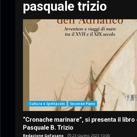
pasquale trizio
Cultura e Spettacolo
Secondo Piano
“Cronache marinare”, si presenta il libro 
Pasquale B. Trizio
Redazione GoFasano
23 Giugno 2023 10:00