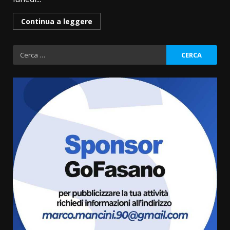
Continua a leggere
Ricerca
per:
Fasanese ferito a colpi di arma
da fuoco
6 Agosto 2026 18:13
3
Carta d’identità: continua il piano