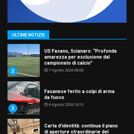
“I Contestatori: Musica di
Rivoluzione”: nuovo
appuntamento con “Fasano in
Banda”
1
ULTIME NOTIZIE
7 Agosto 2026 06:05
US Fasano, Scianaro: “Profonda
amarezza per esclusione dal
campionato di calcio”
7 Agosto 2026 06:00
2
Fasanese ferito a colpi di arma
da fuoco
6 Agosto 2026 18:13
3
Carta d’identità: continua il piano
di aperture straordinarie del