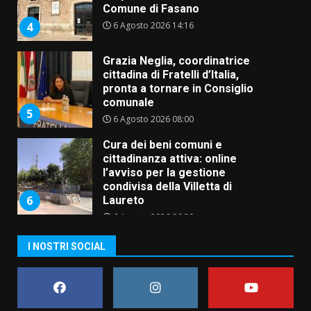
Comune di Fasano
6 Agosto 2026 14:16
4
Grazia Neglia, coordinatrice
cittadina di Fratelli d’Italia,
pronta a tornare in Consiglio
comunale
5
6 Agosto 2026 08:00
Cura dei beni comuni e
cittadinanza attiva: online
l’avviso per la gestione
condivisa della Villetta di
6
Laureto
6 Agosto 2026 06:20
La magia del Minareto e la prima
I NOSTRI SOCIAL
assoluta de “L’Albergo
Belvedere. Il rapimento”
6 Agosto 2026 06:15
7