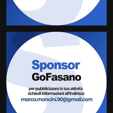
di aperture straordinarie del
Comune di Fasano
6 Agosto 2026 14:16
4
Grazia Neglia, coordinatrice
cittadina di Fratelli d’Italia,
pronta a tornare in Consiglio
comunale
5
6 Agosto 2026 08:00
Cura dei beni comuni e
cittadinanza attiva: online
l’avviso per la gestione
condivisa della Villetta di
6
Laureto
6 Agosto 2026 06:20
La magia del Minareto e la prima
assoluta de “L’Albergo
Belvedere. Il rapimento”
6 Agosto 2026 06:15
7