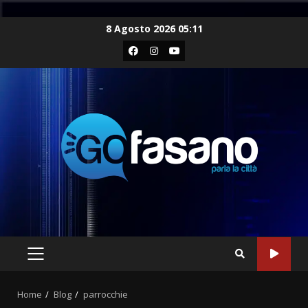
Skip
8 Agosto 2026 05:11
to
Facebook
Instagram
Youtube
content
PRIMARY
MENU
Home
Blog
parrocchie