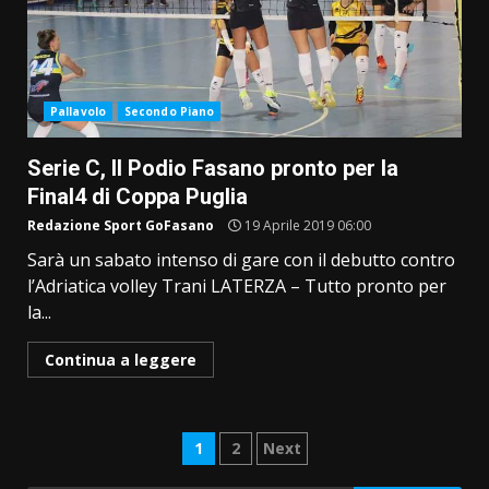
Pallavolo
Secondo Piano
Serie C, Il Podio Fasano pronto per la
Final4 di Coppa Puglia
Redazione Sport GoFasano
19 Aprile 2019 06:00
Sarà un sabato intenso di gare con il debutto contro
l’Adriatica volley Trani LATERZA – Tutto pronto per
la...
Continua a leggere
Paginazione
1
2
Next