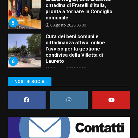
Cura dei beni comuni e
cittadinanza attiva: online
l’avviso per la gestione
condivisa della Villetta di
6
Laureto
6 Agosto 2026 06:20
La magia del Minareto e la prima
assoluta de “L’Albergo
Belvedere. Il rapimento”
6 Agosto 2026 06:15
7
“I Contestatori: Musica di
I NOSTRI SOCIAL
Rivoluzione”: nuovo
appuntamento con “Fasano in
Banda”
1
7 Agosto 2026 06:05
US Fasano, Scianaro: “Profonda
amarezza per esclusione dal
campionato di calcio”