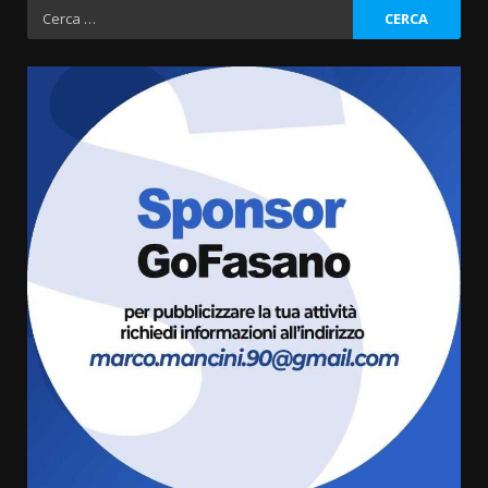
degli
Ricerca
per:
articoli
Fasanese ferito a colpi di arma
da fuoco
6 Agosto 2026 18:13
3
Carta d’identità: continua il piano
di aperture straordinarie del
Comune di Fasano
6 Agosto 2026 14:16
4
Grazia Neglia, coordinatrice
cittadina di Fratelli d’Italia,
pronta a tornare in Consiglio
comunale
5
6 Agosto 2026 08:00