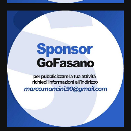
Cura dei beni comuni e
cittadinanza attiva: online
l’avviso per la gestione
condivisa della Villetta di
6
Laureto
6 Agosto 2026 06:20
La magia del Minareto e la prima
assoluta de “L’Albergo
Belvedere. Il rapimento”
6 Agosto 2026 06:15
7
“I Contestatori: Musica di
Rivoluzione”: nuovo
appuntamento con “Fasano in
Banda”
1
7 Agosto 2026 06:05
US Fasano, Scianaro: “Profonda
amarezza per esclusione dal