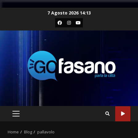
Skip
7 Agosto 2026 14:13
to
Facebook
Instagram
Youtube
content
PRIMARY
MENU
Home
Blog
pallavolo