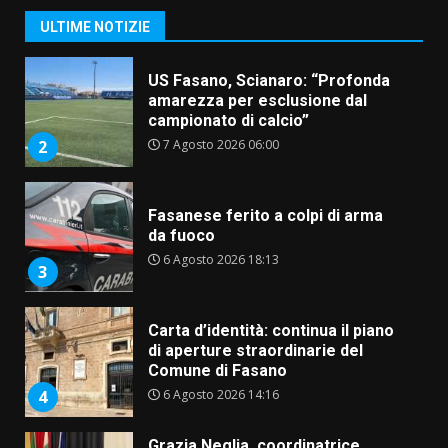
campionato di calcio”
ULTIME NOTIZIE
7 Agosto 2026 06:00
2
Fasanese ferito a colpi di arma
da fuoco
6 Agosto 2026 18:13
3
Carta d’identità: continua il piano
di aperture straordinarie del
Comune di Fasano
6 Agosto 2026 14:16
4
Grazia Neglia, coordinatrice
cittadina di Fratelli d’Italia,
pronta a tornare in Consiglio
comunale
5
6 Agosto 2026 08:00