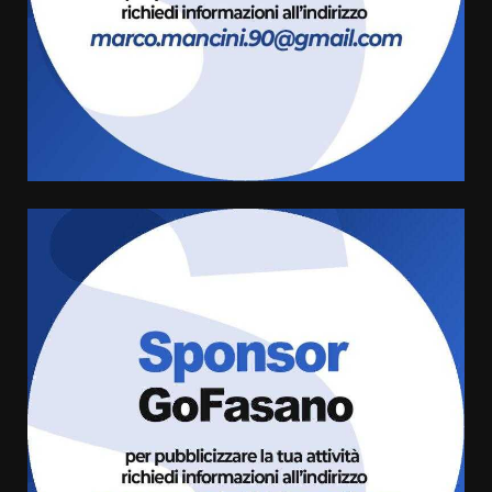
Savelletri in festa, domani sera
grande spettacolo con Uccio De
Santis
8 Agosto 2026 07:30
4
Politiche Giovanili e Mobilità
Sostenibile: premiati gli studenti
universitari del bando “La strada
giusta”
5
8 Agosto 2026 07:15
“I Contestatori: Musica di
Rivoluzione”: nuovo
appuntamento con “Fasano in
Banda”
6
7 Agosto 2026 06:05
US Fasano, Scianaro: “Profonda