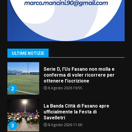
amarezza per esclusione dal
campionato di calcio”
7 Agosto 2026 06:00
7
Grande successo per la “Sagra
del Pesce Spada” a Savelletri
9 Agosto 2026 07:32
1
ULTIME NOTIZIE
Serie D, l’Us Fasano non molla e
conferma di voler ricorrere per
ottenere l’iscrizione
8 Agosto 2026 19:55
2
La Banda Città di Fasano apre
ufficialmente la Festa di
Savelletri
8 Agosto 2026 11:00
3