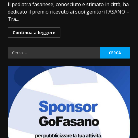
Il pediatra fasanese, conosciuto e stimato in città, ha
dedicato il premio ricevuto ai suoi genitori FASANO –
Tra...
Continua a leggere
Ricerca
per:
La Banda Città di Fasano apre
ufficialmente la Festa di
Savelletri
8 Agosto 2026 11:00
3