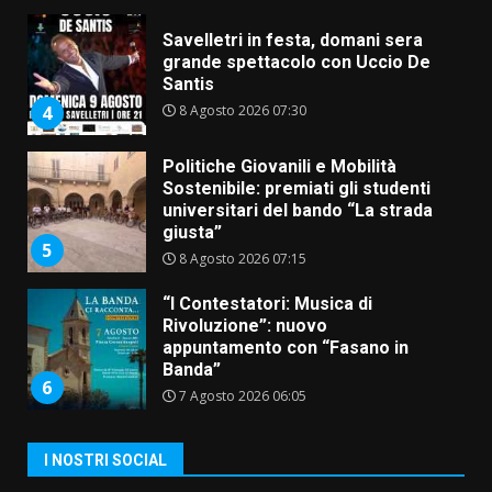
Savelletri in festa, domani sera
grande spettacolo con Uccio De
Santis
8 Agosto 2026 07:30
4
Politiche Giovanili e Mobilità
Sostenibile: premiati gli studenti
universitari del bando “La strada
giusta”
5
8 Agosto 2026 07:15
“I Contestatori: Musica di
Rivoluzione”: nuovo
appuntamento con “Fasano in
Banda”
6
7 Agosto 2026 06:05
US Fasano, Scianaro: “Profonda
I NOSTRI SOCIAL
amarezza per esclusione dal