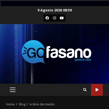
Skip
9 Agosto 2026 08:59
to
Facebook
Instagram
Youtube
content
PRIMARY
MENU
Home
Blog
ordine dei medici