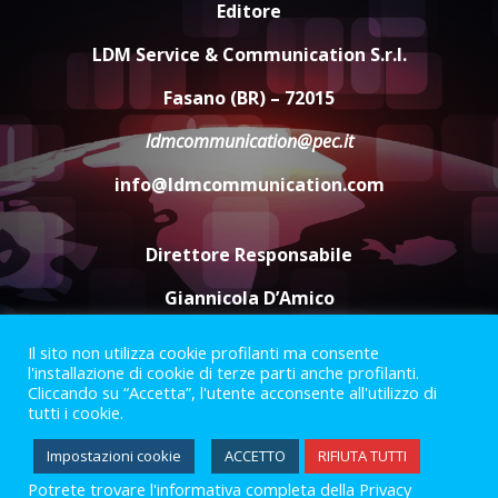
Editore
Savelletri in festa, domani sera
grande spettacolo con Uccio De
LDM Service & Communication S.r.l.
Santis
8 Agosto 2026 07:30
4
Fasano (BR) – 72015
ldmcommunication@pec.it
Politiche Giovanili e Mobilità
Sostenibile: premiati gli studenti
info@ldmcommunication.com
universitari del bando “La strada
giusta”
5
8 Agosto 2026 07:15
Direttore Responsabile
Giannicola D’Amico
Il sito non utilizza cookie profilanti ma consente
Termini e Condizioni
Privacy Policy
l'installazione di cookie di terze parti anche profilanti.
Informazioni Legali
Cliccando su “Accetta”, l'utente acconsente all'utilizzo di
tutti i cookie.
Facebook
Instagram
Youtube
Impostazioni cookie
ACCETTO
RIFIUTA TUTTI
Potrete trovare l'informativa completa della Privacy
2023 © Gofasano
|
Powered by
Creativestudio
&
LGC
.