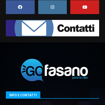
campionato di calcio”
7 Agosto 2026 06:00
7
Grande successo per la “Sagra
del Pesce Spada” a Savelletri
9 Agosto 2026 07:32
1
Serie D, l’Us Fasano non molla e
conferma di voler ricorrere per
ottenere l’iscrizione
8 Agosto 2026 19:55
2
La Banda Città di Fasano apre
ufficialmente la Festa di
Savelletri
8 Agosto 2026 11:00
3
INFO E CONTATTI