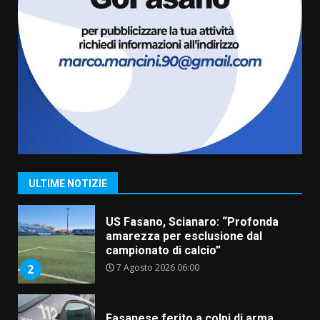
6
Laureto
6 Agosto 2026 06:20
La magia del Minareto e la prima
assoluta de “L’Albergo
Belvedere. Il rapimento”
6 Agosto 2026 06:15
7
“I Contestatori: Musica di
Rivoluzione”: nuovo
appuntamento con “Fasano in
Banda”
1
ULTIME NOTIZIE
7 Agosto 2026 06:05
US Fasano, Scianaro: “Profonda
amarezza per esclusione dal
campionato di calcio”
7 Agosto 2026 06:00
2
Fasanese ferito a colpi di arma