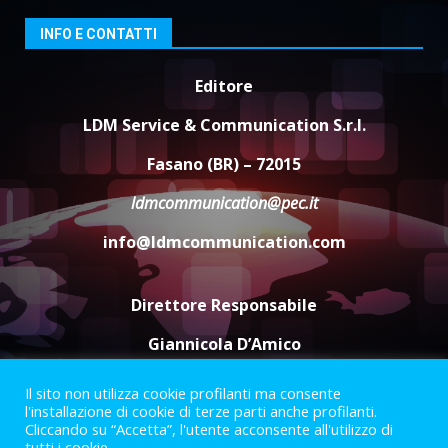
6 Agosto 2026 18:13
3
INFO E CONTATTI
Editore
Carta d’identità: continua il piano
di aperture straordinarie del
LDM Service & Communication S.r.l.
Comune di Fasano
6 Agosto 2026 14:16
4
Fasano (BR) – 72015
ldmcommunication@pec.it
Grazia Neglia, coordinatrice
cittadina di Fratelli d’Italia,
info@ldmcommunication.com
pronta a tornare in Consiglio
comunale
5
6 Agosto 2026 08:00
Direttore Responsabile
Giannicola D’Amico
Il sito non utilizza cookie profilanti ma consente
Termini e Condizioni
Privacy Policy
l'installazione di cookie di terze parti anche profilanti.
Informazioni Legali
Cliccando su “Accetta”, l'utente acconsente all'utilizzo di
tutti i cookie.