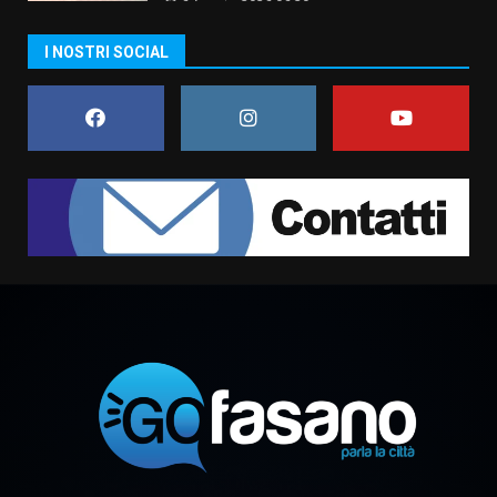
6 Agosto 2026 06:20
La magia del Minareto e la prima
I NOSTRI SOCIAL
assoluta de “L’Albergo
Belvedere. Il rapimento”
6 Agosto 2026 06:15
7
“I Contestatori: Musica di
Rivoluzione”: nuovo
appuntamento con “Fasano in
Banda”
1
7 Agosto 2026 06:05
US Fasano, Scianaro: “Profonda
amarezza per esclusione dal
campionato di calcio”
7 Agosto 2026 06:00
2
Fasanese ferito a colpi di arma
da fuoco