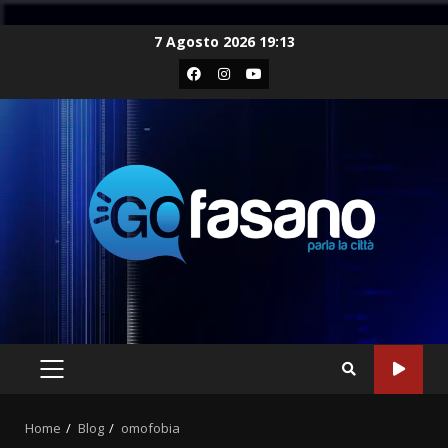
Skip
7 Agosto 2026 19:13
to
Facebook
Instagram
Youtube
content
PRIMARY
MENU
Home
Blog
omofobia