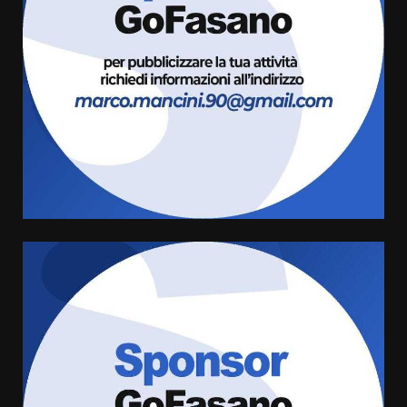
Fasanese ferito a colpi di arma
da fuoco
6 Agosto 2026 18:13
3
Carta d’identità: continua il piano
di aperture straordinarie del
Comune di Fasano
6 Agosto 2026 14:16
4
Grazia Neglia, coordinatrice
cittadina di Fratelli d’Italia,
pronta a tornare in Consiglio
comunale
5
6 Agosto 2026 08:00
Cura dei beni comuni e
cittadinanza attiva: online
l’avviso per la gestione
condivisa della Villetta di