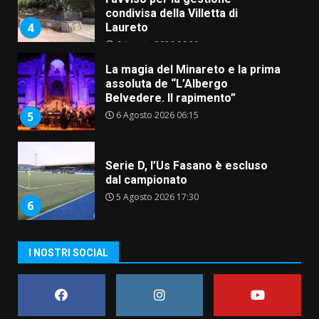
condivisa della Villetta di
4
Laureto
6 Agosto 2026 06:20
La magia del Minareto e la prima
assoluta de “L’Albergo
Belvedere. Il rapimento”
6 Agosto 2026 06:15
5
Serie D, l’Us Fasano è escluso
dal campionato
5 Agosto 2026 17:30
6
I NOSTRI SOCIAL
Truffatori in azione nelle
frazioni fasanesi
5 Agosto 2026 11:03
7