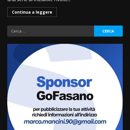
Continua a leggere
Ricerca
per:
Grazia Neglia, coordinatrice
cittadina di Fratelli d’Italia,
pronta a tornare in Consiglio
comunale
3
6 Agosto 2026 08:00
Cura dei beni comuni e
cittadinanza attiva: online