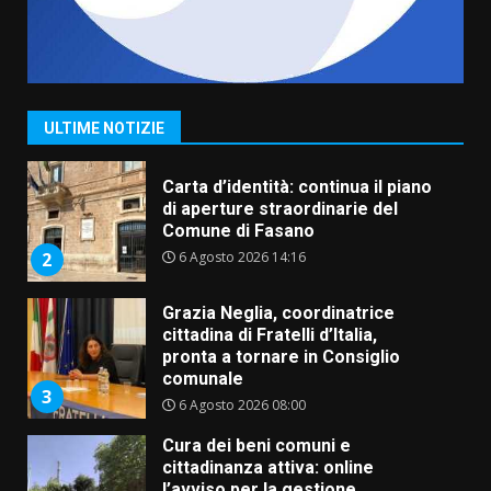
Fasanese ferito a colpi di arma
da fuoco
6 Agosto 2026 18:13
1
ULTIME NOTIZIE
Carta d’identità: continua il piano
di aperture straordinarie del
Comune di Fasano
6 Agosto 2026 14:16
2
Grazia Neglia, coordinatrice
cittadina di Fratelli d’Italia,
pronta a tornare in Consiglio
comunale
3
6 Agosto 2026 08:00
Cura dei beni comuni e
cittadinanza attiva: online
l’avviso per la gestione