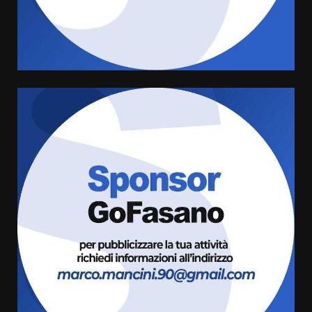
l’avviso per la gestione
condivisa della Villetta di
4
Laureto
6 Agosto 2026 06:20
La magia del Minareto e la prima
assoluta de “L’Albergo
Belvedere. Il rapimento”
6 Agosto 2026 06:15
5
Serie D, l’Us Fasano è escluso
dal campionato
5 Agosto 2026 17:30
6
Truffatori in azione nelle
frazioni fasanesi
5 Agosto 2026 11:03
7