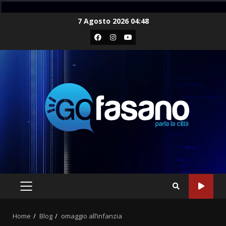
Skip
7 Agosto 2026 04:48
to
Facebook
Instagram
Youtube
content
PRIMARY
MENU
Home
Blog
omaggio all’infanzia