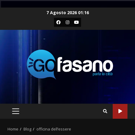
Skip
7 Agosto 2026 01:16
to
Facebook
Instagram
Youtube
content
PRIMARY
MENU
Home
Blog
officina dell’essere