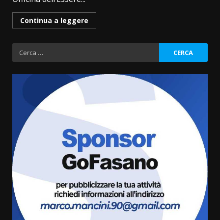
Continua a leggere
Ricerca
per:
Grazia Neglia, coordinatrice
cittadina di Fratelli d’Italia,
pronta a tornare in Consiglio
comunale
3
6 Agosto 2026 08:00
Cura dei beni comuni e
cittadinanza attiva: online