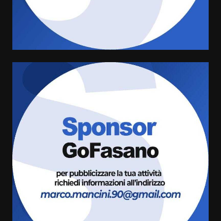
l’avviso per la gestione
condivisa della Villetta di
4
Laureto
6 Agosto 2026 06:20
La magia del Minareto e la prima
assoluta de “L’Albergo
Belvedere. Il rapimento”
6 Agosto 2026 06:15
5
Serie D, l’Us Fasano è escluso
dal campionato
5 Agosto 2026 17:30
6
Truffatori in azione nelle
frazioni fasanesi
5 Agosto 2026 11:03
7