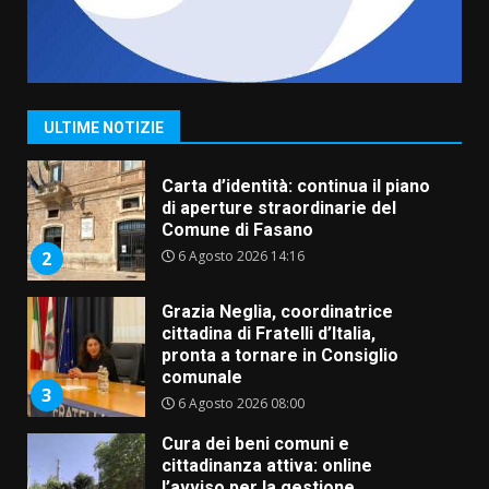
Fasanese ferito a colpi di arma
da fuoco
6 Agosto 2026 18:13
1
ULTIME NOTIZIE
Carta d’identità: continua il piano
di aperture straordinarie del
Comune di Fasano
6 Agosto 2026 14:16
2
Grazia Neglia, coordinatrice
cittadina di Fratelli d’Italia,
pronta a tornare in Consiglio
comunale
3
6 Agosto 2026 08:00
Cura dei beni comuni e
cittadinanza attiva: online
l’avviso per la gestione