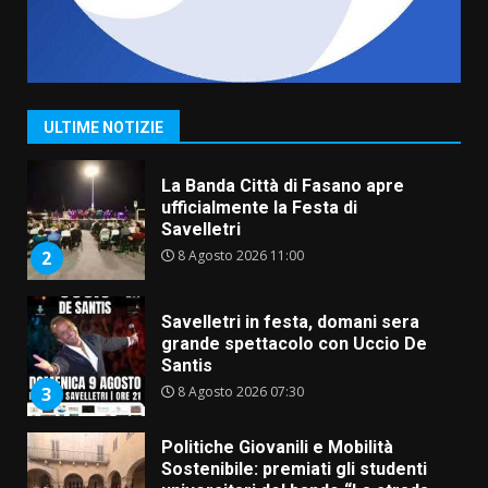
Serie D, l’Us Fasano non molla e
conferma di voler ricorrere per
ottenere l’iscrizione
8 Agosto 2026 19:55
1
ULTIME NOTIZIE
La Banda Città di Fasano apre
ufficialmente la Festa di
Savelletri
8 Agosto 2026 11:00
2
Savelletri in festa, domani sera
grande spettacolo con Uccio De
Santis
8 Agosto 2026 07:30
3
Politiche Giovanili e Mobilità
Sostenibile: premiati gli studenti