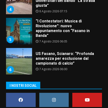
universitari del bando “La strada
giusta”
4
8 Agosto 2026 07:15
“I Contestatori: Musica di
Rivoluzione”: nuovo
appuntamento con “Fasano in
Banda”
5
7 Agosto 2026 06:05
US Fasano, Scianaro: “Profonda
amarezza per esclusione dal
campionato di calcio”
7 Agosto 2026 06:00
6
I NOSTRI SOCIAL
Fasanese ferito a colpi di arma
da fuoco
6 Agosto 2026 18:13
7