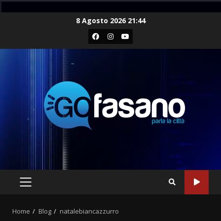
Skip
8 Agosto 2026 21:44
to
Facebook
Instagram
Youtube
content
PRIMARY
MENU
Home
Blog
natalebiancazzurro