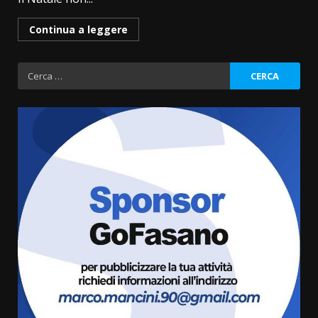
Continua a leggere
Ricerca
per:
Savelletri in festa, domani sera
grande spettacolo con Uccio De
Santis
8 Agosto 2026 07:30
3
Politiche Giovanili e Mobilità