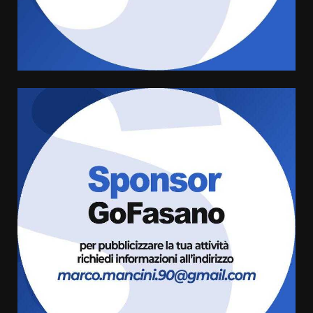
Sostenibile: premiati gli studenti
universitari del bando “La strada
giusta”
4
8 Agosto 2026 07:15
“I Contestatori: Musica di
Rivoluzione”: nuovo
appuntamento con “Fasano in
Banda”
5
7 Agosto 2026 06:05
US Fasano, Scianaro: “Profonda
amarezza per esclusione dal
campionato di calcio”
7 Agosto 2026 06:00
6
Fasanese ferito a colpi di arma
da fuoco
6 Agosto 2026 18:13
7