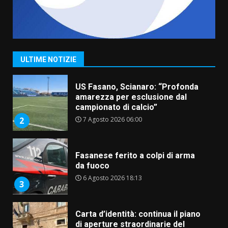
“I Contestatori: Musica di
Rivoluzione”: nuovo
appuntamento con “Fasano in
Banda”
1
ULTIME NOTIZIE
7 Agosto 2026 06:05
US Fasano, Scianaro: “Profonda
amarezza per esclusione dal
campionato di calcio”
7 Agosto 2026 06:00
2
Fasanese ferito a colpi di arma
da fuoco
6 Agosto 2026 18:13
3
Carta d’identità: continua il piano
di aperture straordinarie del