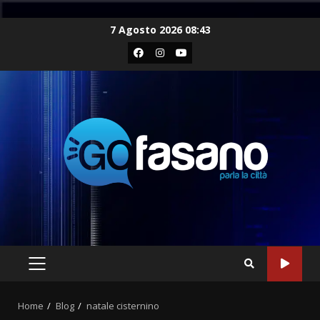
Skip
7 Agosto 2026 08:43
to
Facebook
Instagram
Youtube
content
PRIMARY
MENU
Home
Blog
natale cisternino