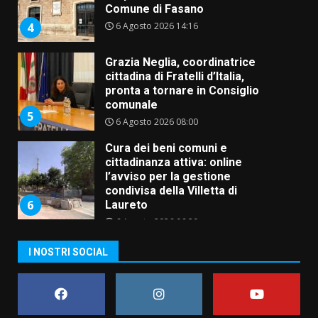
Comune di Fasano
6 Agosto 2026 14:16
4
Grazia Neglia, coordinatrice
cittadina di Fratelli d’Italia,
pronta a tornare in Consiglio
comunale
5
6 Agosto 2026 08:00
Cura dei beni comuni e
cittadinanza attiva: online
l’avviso per la gestione
condivisa della Villetta di
6
Laureto
6 Agosto 2026 06:20
La magia del Minareto e la prima
I NOSTRI SOCIAL
assoluta de “L’Albergo
Belvedere. Il rapimento”
6 Agosto 2026 06:15
7