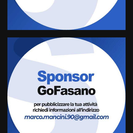
di aperture straordinarie del
Comune di Fasano
6 Agosto 2026 14:16
4
Grazia Neglia, coordinatrice
cittadina di Fratelli d’Italia,
pronta a tornare in Consiglio
comunale
5
6 Agosto 2026 08:00
Cura dei beni comuni e
cittadinanza attiva: online
l’avviso per la gestione
condivisa della Villetta di
6
Laureto
6 Agosto 2026 06:20
La magia del Minareto e la prima
assoluta de “L’Albergo
Belvedere. Il rapimento”
6 Agosto 2026 06:15
7