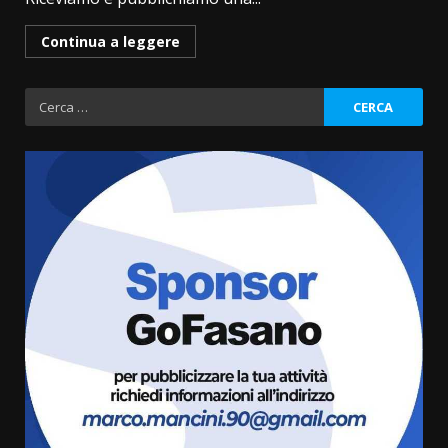
Continua a leggere
Ricerca
per:
Fasanese ferito a colpi di arma
da fuoco
6 Agosto 2026 18:13
3
Carta d’identità: continua il piano