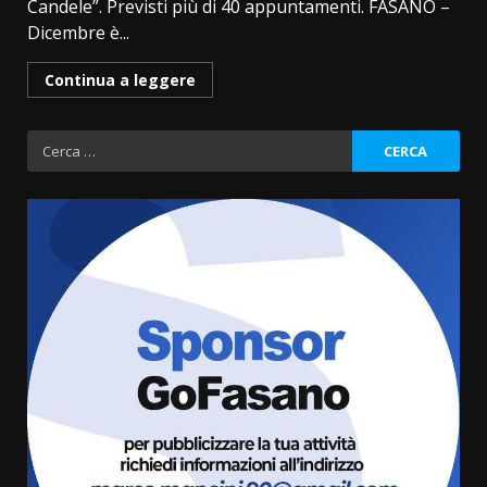
Candele”. Previsti più di 40 appuntamenti. FASANO –
Dicembre è...
Continua a leggere
Ricerca
per:
“I Contestatori: Musica di
Rivoluzione”: nuovo
appuntamento con “Fasano in
Banda”
3
7 Agosto 2026 06:05