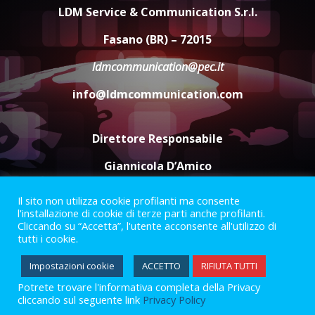
amarezza per esclusione dal
LDM Service & Communication S.r.l.
campionato di calcio”
7 Agosto 2026 06:00
4
Fasano (BR) – 72015
ldmcommunication@pec.it
Fasanese ferito a colpi di arma
info@ldmcommunication.com
da fuoco
6 Agosto 2026 18:13
5
Direttore Responsabile
Giannicola D’Amico
Il sito non utilizza cookie profilanti ma consente
Termini e Condizioni
Privacy Policy
l'installazione di cookie di terze parti anche profilanti.
Informazioni Legali
Cliccando su “Accetta”, l'utente acconsente all'utilizzo di
tutti i cookie.
Facebook
Instagram
Youtube
Impostazioni cookie
ACCETTO
RIFIUTA TUTTI
Potrete trovare l'informativa completa della Privacy
2023 © Gofasano
|
Powered by
Creativestudio
&
LGC
.
cliccando sul seguente link
Privacy Policy