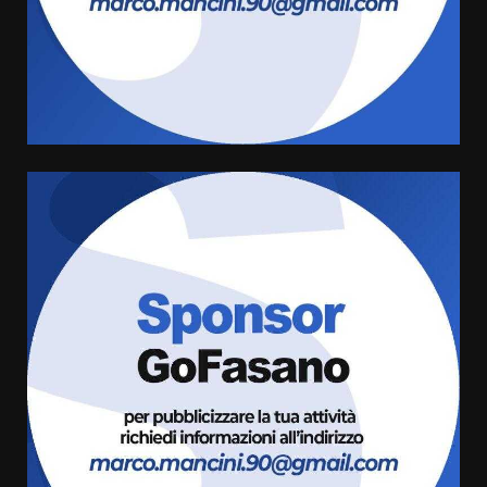
US Fasano, Scianaro: “Profonda
amarezza per esclusione dal
campionato di calcio”
7 Agosto 2026 06:00
4
Fasanese ferito a colpi di arma
da fuoco
6 Agosto 2026 18:13
5
Carta d’identità: continua il piano
di aperture straordinarie del
Comune di Fasano
6 Agosto 2026 14:16
6
Grazia Neglia, coordinatrice
cittadina di Fratelli d’Italia,
pronta a tornare in Consiglio