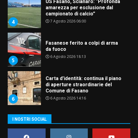
US Fasano, Scianaro: “Profonda
amarezza per esclusione dal
campionato di calcio”
7 Agosto 2026 06:00
4
Fasanese ferito a colpi di arma
da fuoco
6 Agosto 2026 18:13
5
Carta d’identità: continua il piano
di aperture straordinarie del
Comune di Fasano
6 Agosto 2026 14:16
6
Grazia Neglia, coordinatrice
I NOSTRI SOCIAL
cittadina di Fratelli d’Italia,
pronta a tornare in Consiglio
comunale
7