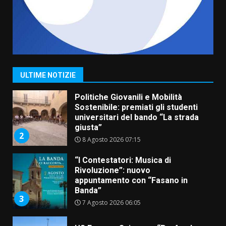
comunale
7
6 Agosto 2026 08:00
Savelletri in festa, domani sera
grande spettacolo con Uccio De
Santis
8 Agosto 2026 07:30
1
ULTIME NOTIZIE
Politiche Giovanili e Mobilità
Sostenibile: premiati gli studenti
universitari del bando “La strada
giusta”
2
8 Agosto 2026 07:15
“I Contestatori: Musica di
Rivoluzione”: nuovo
appuntamento con “Fasano in
Banda”
3
7 Agosto 2026 06:05