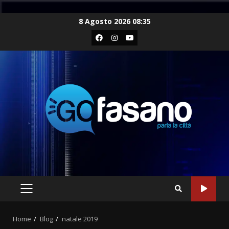
Skip
8 Agosto 2026 08:35
to
Facebook
Instagram
Youtube
content
PRIMARY
MENU
Home
Blog
natale 2019