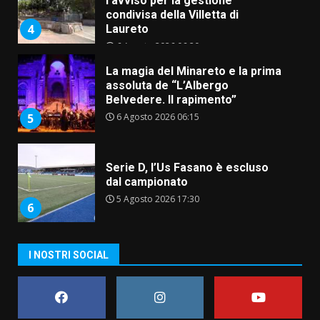
l’avviso per la gestione
condivisa della Villetta di
4
Laureto
6 Agosto 2026 06:20
La magia del Minareto e la prima
assoluta de “L’Albergo
Belvedere. Il rapimento”
6 Agosto 2026 06:15
5
Serie D, l’Us Fasano è escluso
dal campionato
5 Agosto 2026 17:30
6
I NOSTRI SOCIAL
Truffatori in azione nelle
frazioni fasanesi
5 Agosto 2026 11:03
7