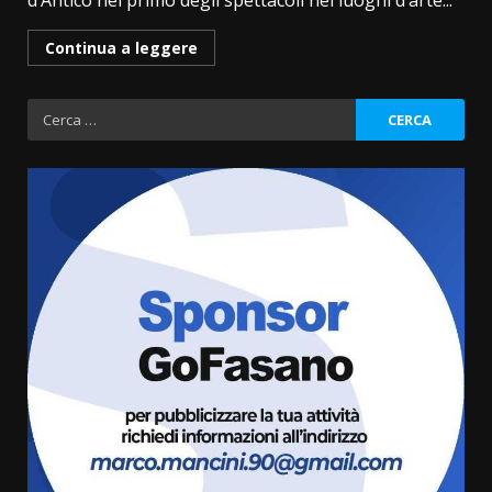
d’Antico nel primo degli spettacoli nei luoghi d’arte...
Continua a leggere
Ricerca
per:
Grazia Neglia, coordinatrice
cittadina di Fratelli d’Italia,
pronta a tornare in Consiglio
comunale
3
6 Agosto 2026 08:00
Cura dei beni comuni e