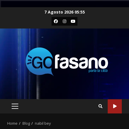
Skip
7 Agosto 2026 05:55
to
Facebook
Instagram
Youtube
content
PRIMARY
MENU
Home
Blog
nabil bey