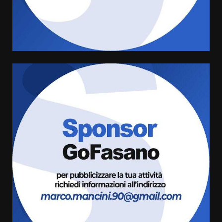
cittadinanza attiva: online
l’avviso per la gestione
condivisa della Villetta di
4
Laureto
6 Agosto 2026 06:20
La magia del Minareto e la prima
assoluta de “L’Albergo
Belvedere. Il rapimento”
6 Agosto 2026 06:15
5
Serie D, l’Us Fasano è escluso
dal campionato
5 Agosto 2026 17:30
6
Truffatori in azione nelle
frazioni fasanesi
5 Agosto 2026 11:03
7