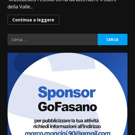
della Valle...
Continua a leggere
Ricerca
per:
Grande successo per la “Sagra
del Pesce Spada” a Savelletri
9 Agosto 2026 07:32
3