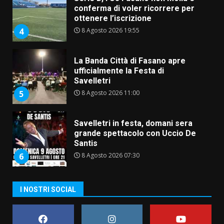
conferma di voler ricorrere per
ottenere l’iscrizione
8 Agosto 2026 19:55
4
La Banda Città di Fasano apre
ufficialmente la Festa di
Savelletri
8 Agosto 2026 11:00
5
Savelletri in festa, domani sera
grande spettacolo con Uccio De
Santis
8 Agosto 2026 07:30
6
Politiche Giovanili e Mobilità
I NOSTRI SOCIAL
Sostenibile: premiati gli studenti
universitari del bando “La strada
giusta”
7
8 Agosto 2026 07:15