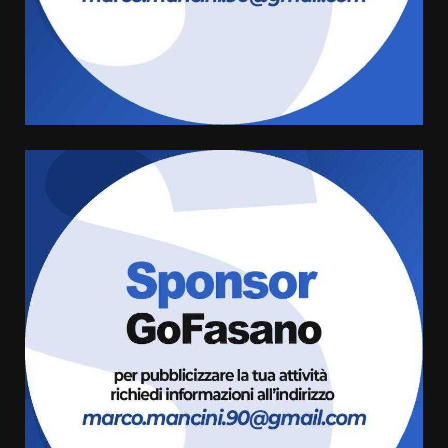
Serie D, l’Us Fasano non molla e
conferma di voler ricorrere per
ottenere l’iscrizione
8 Agosto 2026 19:55
4
La Banda Città di Fasano apre
ufficialmente la Festa di
Savelletri
8 Agosto 2026 11:00
5
Savelletri in festa, domani sera
grande spettacolo con Uccio De
Santis
8 Agosto 2026 07:30
6
Politiche Giovanili e Mobilità
Sostenibile: premiati gli studenti
universitari del bando “La strada
giusta”