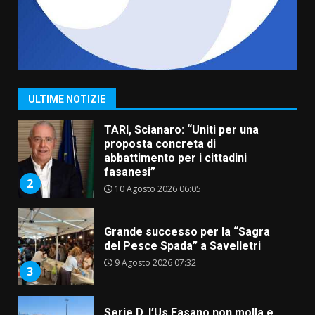
7
8 Agosto 2026 07:15
Savelletri in festa, pienone sul
porto per Uccio De Santis: la
voce di Antonella Losavio
incanta la piazza
1
ULTIME NOTIZIE
10 Agosto 2026 10:48
TARI, Scianaro: “Uniti per una
proposta concreta di
abbattimento per i cittadini
fasanesi”
2
10 Agosto 2026 06:05
Grande successo per la “Sagra
del Pesce Spada” a Savelletri
9 Agosto 2026 07:32
3
Serie D, l’Us Fasano non molla e