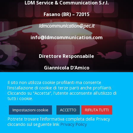
LDM Service & Communication S.r.l.
ottenere l’iscrizione
8 Agosto 2026 19:55
4
Fasano (BR) – 72015
ldmcommunication@pec.it
La Banda Città di Fasano apre
ufficialmente la Festa di
info@ldmcommunication.com
Savelletri
8 Agosto 2026 11:00
5
Direttore Responsabile
Giannicola D’Amico
Il sito non utilizza cookie profilanti ma consente
Termini e Condizioni
Privacy Policy
l'installazione di cookie di terze parti anche profilanti.
Informazioni Legali
Cliccando su “Accetta”, l'utente acconsente all'utilizzo di
tutti i cookie.
Facebook
Instagram
Youtube
Impostazioni cookie
ACCETTO
RIFIUTA TUTTI
Potrete trovare l'informativa completa della Privacy
2023 © Gofasano
|
Powered by
Creativestudio
&
LGC
.
cliccando sul seguente link
Privacy Policy