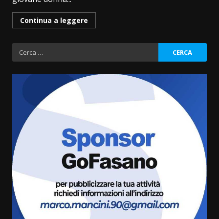
Continua a leggere
Ricerca
per:
Fasanese ferito a colpi di arma
da fuoco
6 Agosto 2026 18:13
3
Carta d’identità: continua il piano