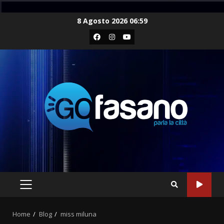
Skip
8 Agosto 2026 06:59
to
Facebook
Instagram
Youtube
content
PRIMARY
MENU
Home
Blog
miss miluna