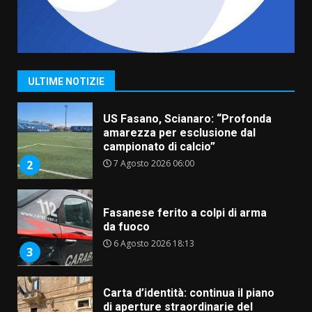
“I Contestatori: Musica di
Rivoluzione”: nuovo
appuntamento con “Fasano in
Banda”
1
ULTIME NOTIZIE
7 Agosto 2026 06:05
US Fasano, Scianaro: “Profonda
amarezza per esclusione dal
campionato di calcio”
7 Agosto 2026 06:00
2
Fasanese ferito a colpi di arma
da fuoco
6 Agosto 2026 18:13
3
Carta d’identità: continua il piano
di aperture straordinarie del