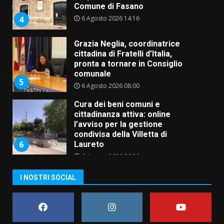
Comune di Fasano
6 Agosto 2026 14:16
4
Grazia Neglia, coordinatrice
cittadina di Fratelli d’Italia,
pronta a tornare in Consiglio
comunale
5
6 Agosto 2026 08:00
Cura dei beni comuni e
cittadinanza attiva: online
l’avviso per la gestione
condivisa della Villetta di
6
Laureto
6 Agosto 2026 06:20
La magia del Minareto e la prima
I NOSTRI SOCIAL
assoluta de “L’Albergo
Belvedere. Il rapimento”
6 Agosto 2026 06:15
7