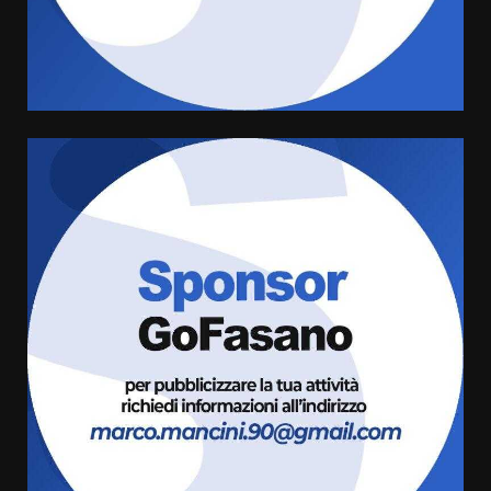
di aperture straordinarie del
Comune di Fasano
6 Agosto 2026 14:16
4
Grazia Neglia, coordinatrice
cittadina di Fratelli d’Italia,
pronta a tornare in Consiglio
comunale
5
6 Agosto 2026 08:00
Cura dei beni comuni e
cittadinanza attiva: online
l’avviso per la gestione
condivisa della Villetta di
6
Laureto
6 Agosto 2026 06:20
La magia del Minareto e la prima
assoluta de “L’Albergo
Belvedere. Il rapimento”
6 Agosto 2026 06:15
7