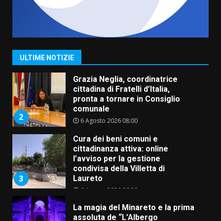
Carta d’identità: continua il piano
di aperture straordinarie del
Comune di Fasano
6 Agosto 2026 14:16
1
ULTIME NOTIZIE
Grazia Neglia, coordinatrice
cittadina di Fratelli d’Italia,
pronta a tornare in Consiglio
comunale
2
6 Agosto 2026 08:00
Cura dei beni comuni e
cittadinanza attiva: online
l’avviso per la gestione
condivisa della Villetta di
3
Laureto
6 Agosto 2026 06:20
La magia del Minareto e la prima
assoluta de “L’Albergo