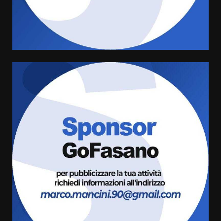
assoluta de “L’Albergo
Belvedere. Il rapimento”
6 Agosto 2026 06:15
4
Serie D, l’Us Fasano è escluso
dal campionato
5 Agosto 2026 17:30
5
Truffatori in azione nelle
frazioni fasanesi
5 Agosto 2026 11:03
6
Residenti di Savelletri scrivono
al Prefetto: “Noi cittadini di
serie B”
5 Agosto 2026 06:15
7