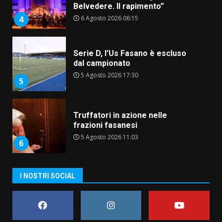
Belvedere. Il rapimento”
6 Agosto 2026 06:15
4
Serie D, l’Us Fasano è escluso
dal campionato
5 Agosto 2026 17:30
5
Truffatori in azione nelle
frazioni fasanesi
5 Agosto 2026 11:03
6
Residenti di Savelletri scrivono
I NOSTRI SOCIAL
al Prefetto: “Noi cittadini di
serie B”
5 Agosto 2026 06:15
7