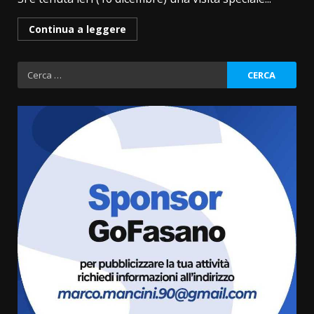
Continua a leggere
Ricerca
per:
Cura dei beni comuni e
cittadinanza attiva: online
l’avviso per la gestione
condivisa della Villetta di
3
Laureto
6 Agosto 2026 06:20
La magia del Minareto e la prima