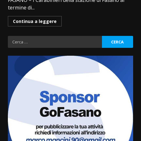
FASANO – I Carabinieri della stazione di Fasano al
termine di...
Continua a leggere
Ricerca
per:
Cura dei beni comuni e
cittadinanza attiva: online
l’avviso per la gestione
condivisa della Villetta di
3
Laureto
6 Agosto 2026 06:20