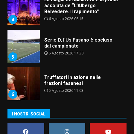
assoluta de “L’Albergo
Belvedere. Il rapimento”
6 Agosto 2026 06:15
4
Serie D, l’Us Fasano è escluso
dal campionato
5 Agosto 2026 17:30
5
Truffatori in azione nelle
frazioni fasanesi
5 Agosto 2026 11:03
6
Residenti di Savelletri scrivono
I NOSTRI SOCIAL
al Prefetto: “Noi cittadini di
serie B”
5 Agosto 2026 06:15
7