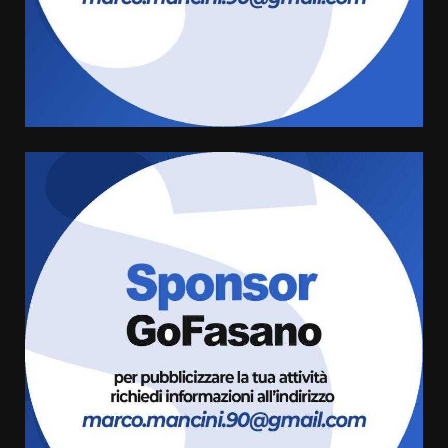
La magia del Minareto e la prima
assoluta de “L’Albergo
Belvedere. Il rapimento”
6 Agosto 2026 06:15
4
Serie D, l’Us Fasano è escluso
dal campionato
5 Agosto 2026 17:30
5
Truffatori in azione nelle
frazioni fasanesi
5 Agosto 2026 11:03
6
Residenti di Savelletri scrivono
al Prefetto: “Noi cittadini di
serie B”