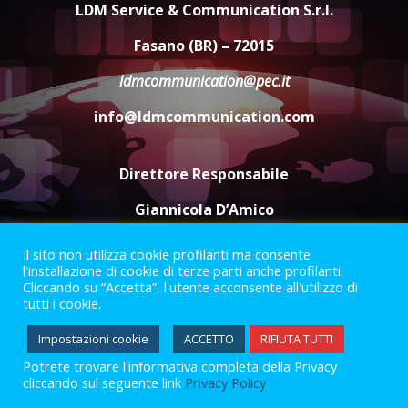
LDM Service & Communication S.r.l.
Belvedere. Il rapimento”
6 Agosto 2026 06:15
4
Fasano (BR) – 72015
ldmcommunication@pec.it
Serie D, l’Us Fasano è escluso
info@ldmcommunication.com
dal campionato
5 Agosto 2026 17:30
5
Direttore Responsabile
Giannicola D’Amico
Il sito non utilizza cookie profilanti ma consente
Termini e Condizioni
Privacy Policy
l'installazione di cookie di terze parti anche profilanti.
Informazioni Legali
Cliccando su “Accetta”, l'utente acconsente all'utilizzo di
tutti i cookie.
Facebook
Instagram
Youtube
Impostazioni cookie
ACCETTO
RIFIUTA TUTTI
Potrete trovare l'informativa completa della Privacy
2023 © Gofasano
|
Powered by
Creativestudio
&
LGC
.
cliccando sul seguente link
Privacy Policy