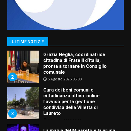
5 Agosto 2026 06:15
7
Carta d’identità: continua il piano
di aperture straordinarie del
Comune di Fasano
6 Agosto 2026 14:16
1
ULTIME NOTIZIE
Grazia Neglia, coordinatrice
cittadina di Fratelli d’Italia,
pronta a tornare in Consiglio
comunale
2
6 Agosto 2026 08:00
Cura dei beni comuni e
cittadinanza attiva: online
l’avviso per la gestione
condivisa della Villetta di
3
Laureto
6 Agosto 2026 06:20
La magia del Minareto e la prima