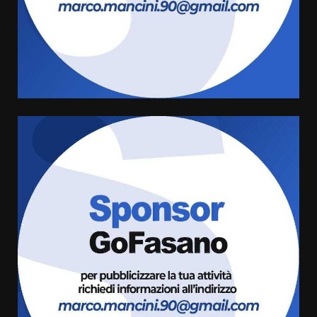
“I Contestatori: Musica di
Rivoluzione”: nuovo
appuntamento con “Fasano in
Banda”
5
7 Agosto 2026 06:05
US Fasano, Scianaro: “Profonda
amarezza per esclusione dal
campionato di calcio”
7 Agosto 2026 06:00
6
Fasanese ferito a colpi di arma
da fuoco
6 Agosto 2026 18:13
7
Serie D, l’Us Fasano non molla e
conferma di voler ricorrere per
ottenere l’iscrizione