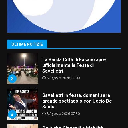
8 Agosto 2026 19:55
1
La Banda Città di Fasano apre
ufficialmente la Festa di
Savelletri
8 Agosto 2026 11:00
2
ULTIME NOTIZIE
Savelletri in festa, domani sera
grande spettacolo con Uccio De
Santis
8 Agosto 2026 07:30
3
Politiche Giovanili e Mobilità
Sostenibile: premiati gli studenti
universitari del bando “La strada
giusta”
4
8 Agosto 2026 07:15