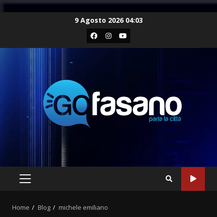
Skip
9 Agosto 2026 04:03
to
Facebook
Instagram
Youtube
content
PRIMARY
MENU
Home
Blog
michele emiliano