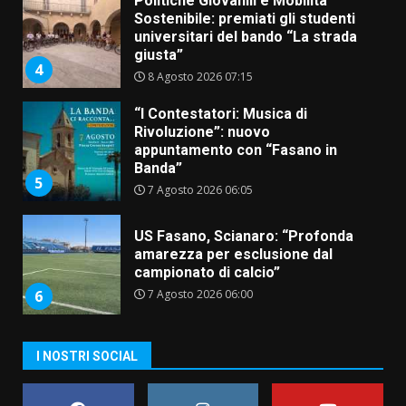
“I Contestatori: Musica di
Rivoluzione”: nuovo
appuntamento con “Fasano in
Banda”
5
7 Agosto 2026 06:05
US Fasano, Scianaro: “Profonda
amarezza per esclusione dal
campionato di calcio”
7 Agosto 2026 06:00
6
Fasanese ferito a colpi di arma
da fuoco
6 Agosto 2026 18:13
7
Serie D, l’Us Fasano non molla e
I NOSTRI SOCIAL
conferma di voler ricorrere per
ottenere l’iscrizione