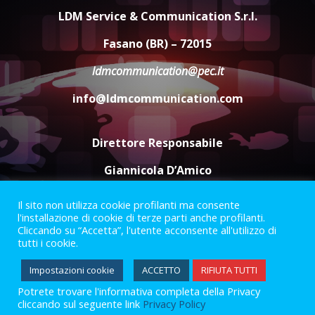
appuntamento con “Fasano in
LDM Service & Communication S.r.l.
Banda”
5
Fasano (BR) – 72015
7 Agosto 2026 06:05
ldmcommunication@pec.it
info@ldmcommunication.com
Direttore Responsabile
Giannicola D’Amico
Il sito non utilizza cookie profilanti ma consente
Termini e Condizioni
Privacy Policy
l'installazione di cookie di terze parti anche profilanti.
Informazioni Legali
Cliccando su “Accetta”, l'utente acconsente all'utilizzo di
tutti i cookie.
Facebook
Instagram
Youtube
Impostazioni cookie
ACCETTO
RIFIUTA TUTTI
Potrete trovare l'informativa completa della Privacy
2023 © Gofasano
|
Powered by
Creativestudio
&
LGC
.
cliccando sul seguente link
Privacy Policy