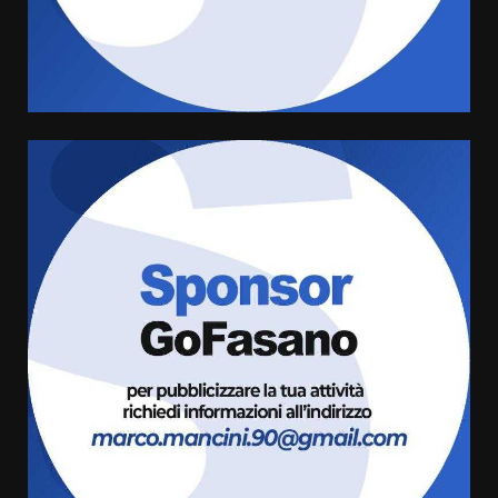
l’avviso per la gestione
condivisa della Villetta di
4
Laureto
6 Agosto 2026 06:20
La magia del Minareto e la prima
assoluta de “L’Albergo
Belvedere. Il rapimento”
6 Agosto 2026 06:15
5
Serie D, l’Us Fasano è escluso
dal campionato
5 Agosto 2026 17:30
6
Truffatori in azione nelle
frazioni fasanesi
5 Agosto 2026 11:03
7