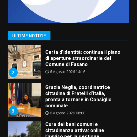
Fasanese ferito a colpi di arma
da fuoco
6 Agosto 2026 18:13
1
ULTIME NOTIZIE
Carta d’identità: continua il piano
di aperture straordinarie del
Comune di Fasano
6 Agosto 2026 14:16
2
Grazia Neglia, coordinatrice
cittadina di Fratelli d’Italia,
pronta a tornare in Consiglio
comunale
3
6 Agosto 2026 08:00
Cura dei beni comuni e
cittadinanza attiva: online
l’avviso per la gestione