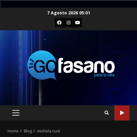
Skip
7 Agosto 2026 05:01
to
Facebook
Instagram
Youtube
content
PRIMARY
MENU
Home
Blog
michela rucli