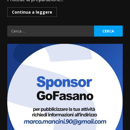
Continua a leggere
Ricerca
per:
Grazia Neglia, coordinatrice
cittadina di Fratelli d’Italia,
pronta a tornare in Consiglio
comunale
3
6 Agosto 2026 08:00
Cura dei beni comuni e
cittadinanza attiva: online